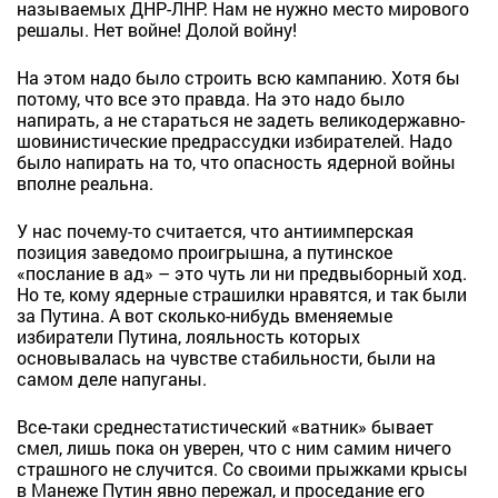
называемых ДНР-ЛНР. Нам не нужно место мирового
решалы. Нет войне! Долой войну!
На этом надо было строить всю кампанию. Хотя бы
потому, что все это правда. На это надо было
напирать, а не стараться не задеть великодержавно-
шовинистические предрассудки избирателей. Надо
было напирать на то, что опасность ядерной войны
вполне реальна.
У нас почему-то считается, что антиимперская
позиция заведомо проигрышна, а путинское
«послание в ад» – это чуть ли ни предвыборный ход.
Но те, кому ядерные страшилки нравятся, и так были
за Путина. А вот сколько-нибудь вменяемые
избиратели Путина, лояльность которых
основывалась на чувстве стабильности, были на
самом деле напуганы.
Все-таки среднестатистический «ватник» бывает
смел, лишь пока он уверен, что с ним самим ничего
страшного не случится. Со своими прыжками крысы
в Манеже Путин явно пережал, и проседание его