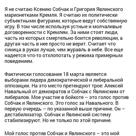
Я не считаю Ксению Собчак и Григория Явлинского
марионетками Кремля. Я считаю их политически
субъектными фигурами, которые ведут собственную
игру. В том числе используя устные и молчаливые
договоренности с Кремлем. За ними стоят люди,
часть из которых смертельно боится революции, а
другая часть в нее просто не верит. Считает что
синица в руках лучше, чем журавль в небе. Все еще
надеется что-то отхлопотать у режима примерным
поведением.
Фактически голосование 18 марта является
выборами лидера демократической и либеральной
оппозиции. На это место претендуют трое: Алексей
Навальный от демократов и Собчак с Явлинским от
либералов. Мое участие в бойкоте – это голос против
Собчак и Явлинского. Это голос за Навального. В
первую очередь – по указанной выше причине. Он –
дестабилизатор. Собчак и Явлинский систему
стабилизируют. Но не только по этой причине.
Мой голос против Собчак и Явлинского – это мой