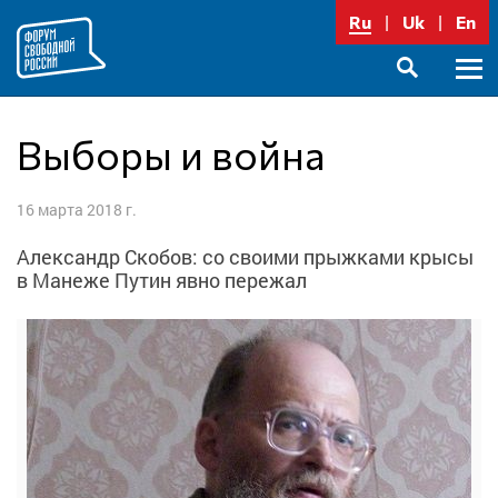
Перейти
Ru
Uk
En
к
содержимому
Осно
SEARCH
меню
Выборы и война
16 марта 2018 г.
Александр Скобов: со своими прыжками крысы
в Манеже Путин явно пережал