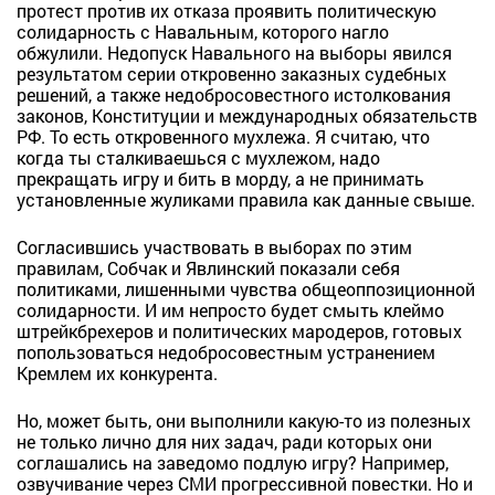
протест против их отказа проявить политическую
солидарность с Навальным, которого нагло
обжулили. Недопуск Навального на выборы явился
результатом серии откровенно заказных судебных
решений, а также недобросовестного истолкования
законов, Конституции и международных обязательств
РФ. То есть откровенного мухлежа. Я считаю, что
когда ты сталкиваешься с мухлежом, надо
прекращать игру и бить в морду, а не принимать
установленные жуликами правила как данные свыше.
Согласившись участвовать в выборах по этим
правилам, Собчак и Явлинский показали себя
политиками, лишенными чувства общеоппозиционной
солидарности. И им непросто будет смыть клеймо
штрейкбрехеров и политических мародеров, готовых
попользоваться недобросовестным устранением
Кремлем их конкурента.
Но, может быть, они выполнили какую-то из полезных
не только лично для них задач, ради которых они
соглашались на заведомо подлую игру? Например,
озвучивание через СМИ прогрессивной повестки. Но и