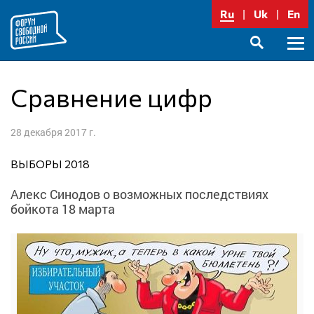
Перейти
Ru
Uk
En
к
содержимому
Осно
SEARCH
меню
Сравнение цифр
28 декабря 2017 г.
ВЫБОРЫ 2018
Алекс Синодов о возможных последствиях
бойкота 18 марта