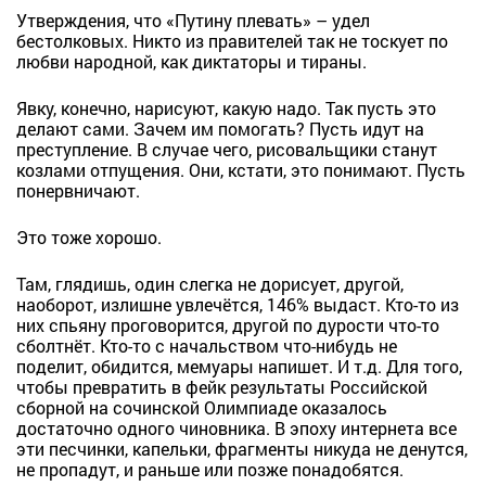
Утверждения, что «Путину плевать» – удел
бестолковых. Никто из правителей так не тоскует по
любви народной, как диктаторы и тираны.
Явку, конечно, нарисуют, какую надо. Так пусть это
делают сами. Зачем им помогать? Пусть идут на
преступление. В случае чего, рисовальщики станут
козлами отпущения. Они, кстати, это понимают. Пусть
понервничают.
Это тоже хорошо.
Там, глядишь, один слегка не дорисует, другой,
наоборот, излишне увлечётся, 146% выдаст. Кто-то из
них спьяну проговорится, другой по дурости что-то
сболтнёт. Кто-то с начальством что-нибудь не
поделит, обидится, мемуары напишет. И т.д. Для того,
чтобы превратить в фейк результаты Российской
сборной на сочинской Олимпиаде оказалось
достаточно одного чиновника. В эпоху интернета все
эти песчинки, капельки, фрагменты никуда не денутся,
не пропадут, и раньше или позже понадобятся.