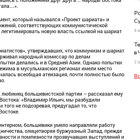
тала…».
Ро
мент, который назывался «Проект шариата» и
Су
ожений, соответствующих коммунистической
4 
 легитимировать новую власть ссылкой на шариат
Те
риатистов», утверждавших, что коммунизм и шариат
в
ддерживал народный комиссар по делам
2 
опытки делались и в Средней Азии. Однако попытки
режима в мусульманских регионах имели место
началась всеобщая атеизация, почти полностью было
В
во.
, любимец большевистской партии – рассказал ему
 Востока: «Владимир Ильич, мы разбудили
 того не подозревая, предугадал то, что
Востоке.
нтерном, большевики умело направляли работу
дничества, олицетворяя буржуазный Запад, прежде
ивности и помпезности прозвучавших выступлений и