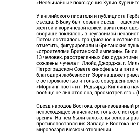
«Необычайные похождения Хулио Хуренито
У английского писателя и публициста Герб
съезда: В Баку был созван съезд – ошело
желтой и коричневой кожей, азиатских од
сборище поклялось в неугасимой ненавист
Потом состоялось грандиозное шествие по 
отметить, фигурировали и британские пу
«строителями Британской империи». Были
13 человек, расстрелянных без суда этим
сожжены чучела г. Ллойд Джорджа, г. Миль
Петроградском Совете кинофильм в пяти ч
благодаря любезности Зорина даже привез
с осторожностью и только совершеннолетни
«Морнинг пост» и г. Редьярда Киплинга на
вообще не лишатся сна, просмотрев его.» 
Съезд народов Востока, организованный р
непреходящее значение не только с истори
зрения. На нем были заложены основы раз
противопоставления Запада и Востока не в
мировоззренческом отношении.