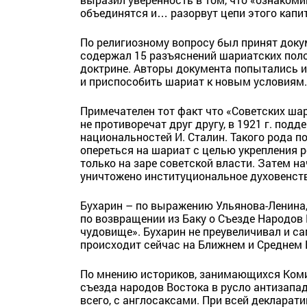
объединятся и… разорвут цепи этого капи
По религиозному вопросу был принят доку
содержал 15 разъяснений шариатских пол
доктрине. Авторы документа попытались и
и приспособить шариат к новым условиям.
Примечателен тот факт что «Советских ша
не противоречат друг другу, в 1921 г. по
национальностей И. Сталин. Такого рода п
опереться на шариат с целью укрепления 
только на заре советской власти. Затем 
уничтожено институциональное духовенст
Бухарин – по выражению Ульянова-Ленина
по возвращении из Баку о Съезде Народов
чудовище». Бухарин не преувеличивал и сам
происходит сейчас на Ближнем и Среднем 
По мнению историков, занимающихся Коми
съезда народов Востока в русло антизапа
всего, с англосаксами. При всей декларат