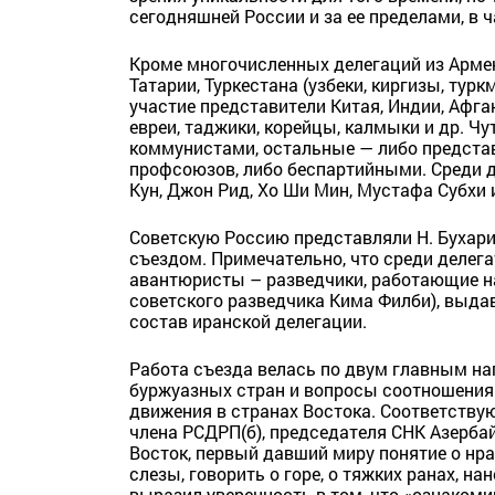
сегодняшней России и за ее пределами, в 
Кроме многочисленных делегаций из Армен
Татарии, Туркестана (узбеки, киргизы, тур
участие представители Китая, Индии, Афган
евреи, таджики, корейцы, калмыки и др. Ч
коммунистами, остальные — либо предста
профсоюзов, либо беспартийными. Среди д
Кун, Джон Рид, Хо Ши Мин, Мустафа Субхи и
Советскую Россию представляли Н. Бухарин,
съездом. Примечательно, что среди делега
авантюристы – разведчики, работающие на
советского разведчика Кима Филби), выдав
состав иранской делегации.
Работа съезда велась по двум главным на
буржуазных стран и вопросы соотношения 
движения в странах Востока. Соответству
члена РСДРП(б), председателя СНК Азербай
Восток, первый давший миру понятие о нра
слезы, говорить о горе, о тяжких ранах, н
выразил уверенность в том, что «ознаком