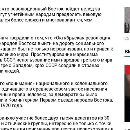
, что революционный Восток пойдет вслед за
гут угнетённым народам преодолеть вековую
ался более сложен и многовариантен, чем
ам твердили о том, что «Октябрьская революция
25
народов Востока выйти на дорогу социального
 «шанс» был не только не реализован, но и привел к
В
елению мира. Проституирование марксизма
 СССР, использование ими народов третьего мира
гре с Западом, крах СССР создали в странах
ии людей.
го «понимания» национального и колониального
, одичавшего в средневековом застое населения
учные права человека, за демократию» было
и и Коминтерном Первом съезде народов Востока,
 1920 года.
риняло участие более двух тысяч делегатов из 30
и этнические группы, интересно не только с точки
 также и для понимания процессов, происходящих в