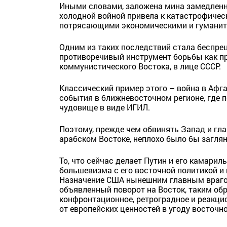
Иными словами, заложена мина замедленно
холодной войной привела к катастрофичес
потрясающими экономическими и гумани
Одним из таких последствий стала беспре
противоречивый инструмент борьбы как пр
коммунистического Востока, в лице СССР.
Классический пример этого – война в Афг
события в ближневосточном регионе, где 
чудовище в виде ИГИЛ.
Поэтому, прежде чем обвинять Запад и гл
арабском Востоке, неплохо было бы загляну
То, что сейчас делает Путин и его камариль
большевизма с его восточной политикой и
Назначение США нынешним главным врагом
объявленный поворот на Восток, таким обр
конфронтационное, ретроградное и реакцио
от европейских ценностей в угоду восточн