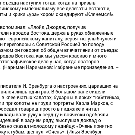
 съезда наступил тогда, когда на призыв
лийскому империализму все делегаты встают и,
ты и крики «ура» хором скандируют «Клянемся!».
 вспоминал: «Ллойд Джордж, получив
тели народов Востока, держа в руках обнаженные
ют европейскому капиталу, вероятно, улыбнулся и
и переговоры с Советской Россией по поводу
змом он говорил об общем впечатлении от съезда:
одов Востока, как мы умеем красиво и много
отографическое дело у нас, когда ораторов
». (Нариман Нариманов: Избранные произведения. –
писателя И. Эренбурга о настроениях, царивших на
авился лишь один раз. В большом зале сидели
 в клеенчатых халатах, бухарцы в ярких тюбетейках,
ыли приколоты на груди портреты Карла Маркса, с
осседал товарищ просто в пиджаке и читал
икладывали руку к сердцу и всячески одобряли
 сидевший в заднем ряду, выслушав доклад о
безно сказал молодому индийцу: «Очень приятно
уку к губам, шепнул: «Очень». (Илья Эренбург –