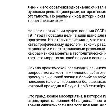
Ленин и его соратники однозначно считали
русскими революционерами, которые помо
отсталость. Но реальный ход истории оказ
теоретические схемы.
На всем протяжении существования СССР н
1917 года» создала величайший шанс для 
прогресса. Но, столь же очевидно, что этот
катастрофическому идеологическому разд
сталинским и постсталинскими режимами в
как разменной монеты в геополитической и
третьего мира гигантский вакуум в сознан
Начало практической реализации ленинско
вопроса, когда «сотни миллионов забитого
проснулись к новой жизни в борьбе за азб
положено на организованном большевикам
который проходил в Баку с 1 по 8 сентября
Это грандиозное мероприятие, в котором п
стран, представлявшие 44 национальности 
зрения уникальности для того времени, но