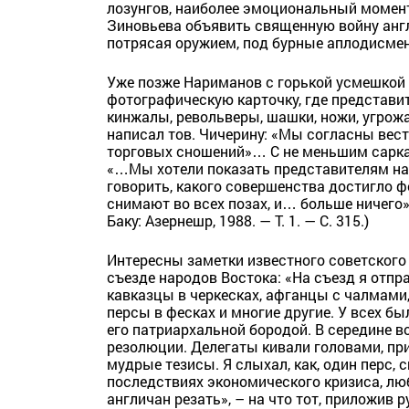
лозунгов, наиболее эмоциональный момент
Зиновьева объявить священную войну анг
потрясая оружием, под бурные аплодисмен
Уже позже Нариманов с горькой усмешкой
фотографическую карточку, где представи
кинжалы, револьверы, шашки, ножи, угрожа
написал тов. Чичерину: «Мы согласны вест
торговых сношений»… С не меньшим сарка
«…Мы хотели показать представителям нар
говорить, какого совершенства достигло ф
снимают во всех позах, и… больше ничего
Баку: Азернешр, 1988. — Т. 1. — С. 315.)
Интересны заметки известного советского 
съезде народов Востока: «На съезд я отпр
кавказцы в черкесках, афганцы с чалмами,
персы в фесках и многие другие. У всех б
его патриархальной бородой. В середине в
резолюции. Делегаты кивали головами, пр
мудрые тезисы. Я слыхал, как, один перс,
последствиях экономического кризиса, лю
англичан резать», – на что тот, приложив р