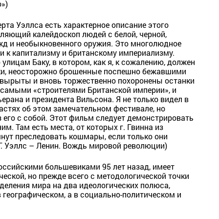
»)
ерта Уэллса есть характерное описание этого
мляющий калейдоскоп людей с белой, черной,
ежд и необыкновенного оружия. Это многолюдное
и к капитализму и британскому империализму.
улицам Баку, в котором, как я, к сожалению, должен
шки, неосторожно брошенные поспешно бежавшими
 вырыты и вновь торжественно похоронены останки
и самыми «строителями Британской империи», и
ерана и президента Вильсона. Я не только видел в
астях об этом замечательном фестивале, но
 его с собой. Этот фильм следует демонстрировать
м. Там есть места, от которых г. Гвинна из
чнут преследовать кошмары, если только они
(Г. Уэллс – Ленин. Вождь мировой революции)
оссийскими большевиками 95 лет назад, имеет
ческой, но прежде всего с методологической точки
деления мира на два идеологических полюса,
 географическом, а в социально-политическом и