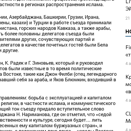
LIVE: Подготовка к могилизации |
частности в регионах распространения ислама.
Э
ии, Азербайджана, Башкирии, Грузии, Ирана,
21
кмены, казахи) и Турции в работе съезда принимали
истана, горских народов Кавказа, а также арабы,
Н
уть более половины делегатов съезда были
вителями других, сочувствующих партий и
елегатов в качестве почетных гостей были Бела
Fi
 другие.
«т
 К. Радек и Г. Зиновьев, который и руководил
4 
тов были известные в то время политические
 Востоке, такие как Джон Филби (отец легендарного
Кр
авший себя за араба, и Яков Блюмкин, входивший в
м
«
правлениям: борьба с эксплуатацией и капиталом
4 
религии, в частности ислама, и коммунистического
ющий тон съезду придало вступительное слово
СШ
джана Н. Нариманова, где он отметил, что «седой
вственности и культуре, сегодня будет… лить
Ми
анесенных ему капиталом буржуазных стран», и
4 
ившись с положением друг друга… народы Востока