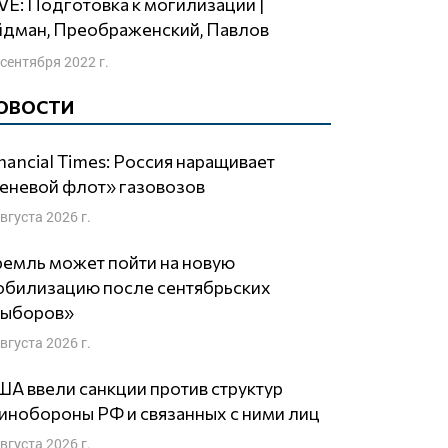
йдман, Преображенский, Павлов
 сентября 2022 г.
ОВОСТИ
nancial Times: Россия наращивает
еневой флот» газовозов
августа 2026 г.
емль может пойти на новую
обилизацию после сентябрьских
выборов»
августа 2026 г.
А ввели санкции против структур
нобороны РФ и связанных с ними лиц
августа 2026 г.