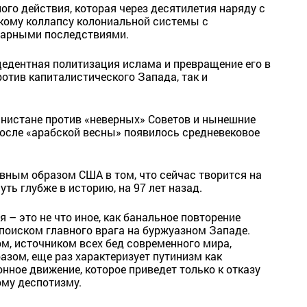
го действия, которая через десятилетия наряду с
кому коллапсу колониальной системы с
тарными последствиями.
цедентная политизация ислама и превращение его в
отив капиталистического Запада, так и
анистане против «неверных» Советов и нынешние
после «арабской весны» появилось средневековое
авным образом США в том, что сейчас творится на
ть глубже в историю, на 97 лет назад.
я – это не что иное, как банальное повторение
 поиском главного врага на буржуазном Западе.
, источником всех бед современного мира,
азом, еще раз характеризует путинизм как
нное движение, которое приведет только к отказу
ому деспотизму.