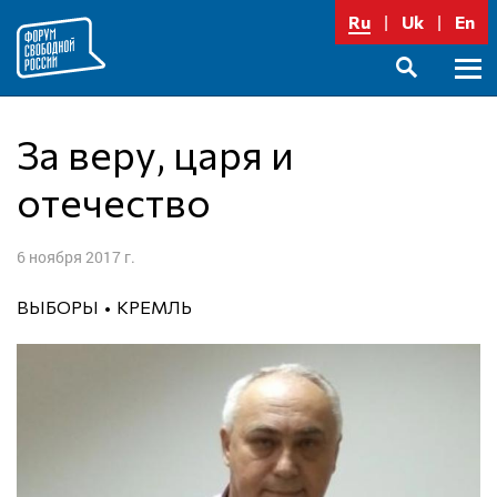
Перейти
Ru
Uk
En
к
содержимому
Осно
SEARCH
меню
За веру, царя и
отечество
6 ноября 2017 г.
ВЫБОРЫ
КРЕМЛЬ