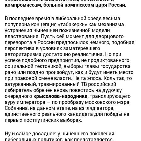
компромиссам, больной комплексом царя России.
В последнее время в либеральной среде весьма
популярна концепция «табакерки» как механизма
устранения нынешней пожизненной модели
властвования. Пусть сей момент для дворцового
переворота в России предпосылок немного, подобная
перспектива в условиях заматеревшего
авторитаризма достаточно реалистична. Но при
успехе подобного предприятия, не продиктованного
социальной тектоникой, выборы главы государства
рано или поздно произойдут, как и будут иметь место
при правовой смене власти. Не та эпоха. Коль так, то
затурканный, травмированный ТВ российский
избиратель обречен вновь повестись на дудочку
очередного
крысолова-народника
, транслирующего
ауру императора — по прообразу московского мэра
Собянина, на данном этапе, на взгляд автора,
единственного реального кандидата для победы на
первых постпутинских выборах.
Ну и самое досадное: у нынешнего поколения
либеральных политиков, как представляется,