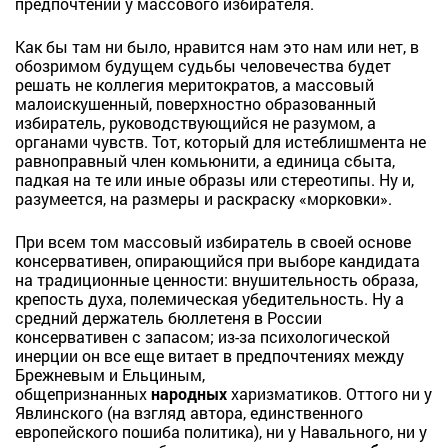
предпочтений у массового избирателя.
Как бы там ни было, нравится нам это нам или нет, в
обозримом будущем судьбы человечества будет
решать не коллегия меритократов, а массовый
малоискушенный, поверхностно образованный
избиратель, руководствующийся не разумом, а
органами чувств. Тот, который для истеблишмента не
равноправный член комьюнити, а единица сбыта,
падкая на те или иные образы или стереотипы. Ну и,
разумеется, на размеры и раскраску «морковки».
При всем том массовый избиратель в своей основе
консервативен, опирающийся при выборе кандидата
на традиционные ценности: внушительность образа,
крепость духа, полемическая убедительность. Ну а
средний держатель бюллетеня в России
консервативен с запасом; из-за психологической
инерции он все еще витает в предпочтениях между
Брежневым и Ельциным,
общепризнанных
народных
харизматиков. Оттого ни у
Явлинского (на взгляд автора, единственного
европейского пошиба политика), ни у Навального, ни у