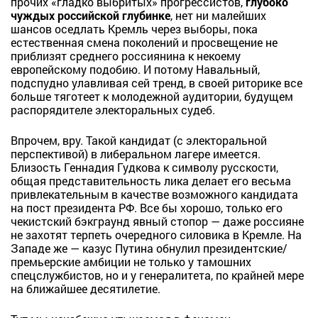
прочих «гладко выбритых» прогрессистов,
глубоко
чуждых российской глубинке
, нет ни малейших
шансов оседлать Кремль через выборы, пока
естественная смена поколений и просвещение не
приблизят среднего россиянина к некоему
европейскому подобию. И потому Навальный,
подспудно улавливая сей тренд, в своей риторике все
больше тяготеет к молодежной аудитории, будущем
распорядителе электоральных судеб.
Впрочем, вру. Такой кандидат (с электоральной
перспективой) в либеральном лагере имеется.
Близость Геннадия Гудкова к символу русскости,
общая представительность лика делает его весьма
привлекательным в качестве возможного кандидата
на пост президента РФ. Все бы хорошо, только его
чекистский бэкграунд явный стопор — даже россияне
не захотят терпеть очередного силовика в Кремле. На
Западе же — казус Путина обнулил президентские/
премьерские амбиции не только у тамошних
спецслужбистов, но и у генералитета, по крайней мере
на ближайшее десятилетие.