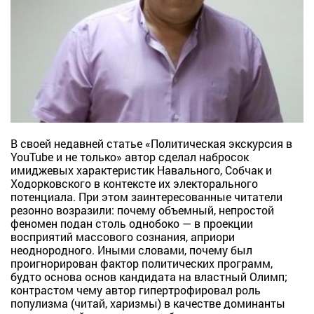
В своей недавней статье «Политическая экскурсия в
YouTube и не только» автор сделал набросок
имиджевых характеристик Навального, Собчак и
Ходорковского в контексте их электорального
потенциала. При этом заинтересованные читатели
резонно возразили: почему объемный, непростой
феномен подан столь однобоко — в проекции
восприятий массового сознания, априори
неоднородного. Иными словами, почему был
проигнорирован фактор политических программ,
будто основа основ кандидата на властный Олимп;
контрастом чему автор гипертрофировал роль
популизма (читай, харизмы) в качестве доминанты