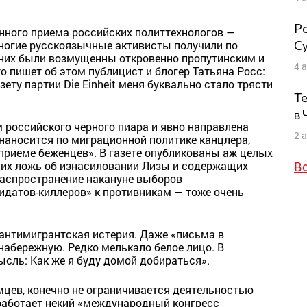
Ро
нного приема российских политтехнологов —
Су
ногие русскоязычные активисты получили по
з них были возмущенны откровенно пропутинским и
4 
 пишет об этом публицист и блогер Татьяна Росс:
зету партии Die Einheit меня буквально стало трясти
Те
в
 российского черного пиара и явно направлена
2 
 наносится по миграционной политике канцлера,
приеме беженцев». В газете опубликованы аж целых
В
их ложь об изнасиловании Лизы и содержащих
распространение накануне выборов
датов-киллеров» к противникам — тоже очень
 антимигрантская истерия. Даже «письма в
 набережную. Редко мелькало белое лицо. В
ль: Как же я буду домой добираться».
мцев, конечно не ограничивается деятельностью
 работает некий «международный конгресс