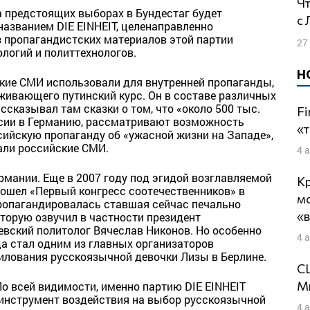
Что сейчас происходит в Италии: Беседа
на предстоящих выборах в Бундестаг будет
с
названием DIE EINHEIT, целенаправленно
 пропагандистских материалов этой партии
27
логий и политтехнологов.
Н
кие СМИ использовали для внутренней пропаганды,
живающего путинский курс. Он в составе различных
ссказывал там сказки о том, что «около 500 тыс.
Fi
ссии в Германию, рассматривают возможность
«т
сийскую пропаганду об «ужасной жизни на Западе»,
али российские СМИ.
4 
рмании. Еще в 2007 году под эгидой возглавляемой
Кр
ошел «Первый конгресс соотечественников» в
м
пропагандировалась ставшая сейчас печально
«
оторую озвучил в частности президент
вский политолог Вячеслав Никонов. Но особенно
4 
да стал одним из главных организаторов
илования русскоязычной девочки Лизы в Берлине.
СШ
Ми
По всей видимости, именно партию DIE EINHEIT
 инструмент воздействия на выбор русскоязычной
4 