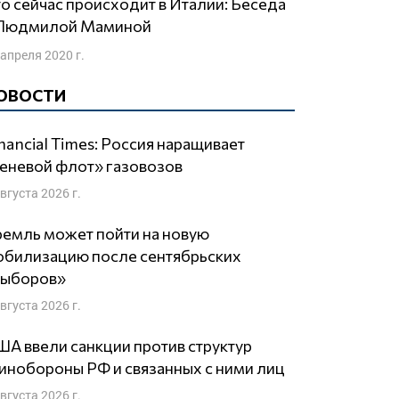
 Людмилой Маминой
 апреля 2020 г.
ОВОСТИ
nancial Times: Россия наращивает
еневой флот» газовозов
августа 2026 г.
емль может пойти на новую
обилизацию после сентябрьских
выборов»
августа 2026 г.
А ввели санкции против структур
нобороны РФ и связанных с ними лиц
августа 2026 г.