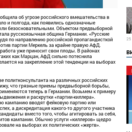
ообщила об угрозе российского вмешательства в
ло и полгода, как появились однозначные
 были безосновательными. Объектом предвыборной
тала русскоязычная община Германии. «Русские
25
Судя по направлению российской пропагандисткой
ротив партии Меркель за крайне правую АфД.
 работа уже приносит свои плоды. В районах
В
аких как Марцан, АфД сильно потеснила
елается на закрепление этой тенденции на выборах
тве политконсультанта на различных российских
ижу, что грязные приемы предвыборной борьбы,
применяются теперь в Германии. Возьмем к примеру
ыдвижения и раскрутки «партии-киллера».
ную кампанию вводят фейковую партию или
спех, а дискредитация какого-то другого участника
кандидаты вместо того, чтобы агитировать за себя,
ритов кампании. Обычно услуги «киллеров» щедро
ровале на выборах их политических «жертв».