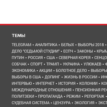
ТЕМЫ
TELEGRAM
АНАЛИТИКА
БЕЛЫХ
ВЫБОРЫ 2018
ДЕЛО "СЕДЬМОЙ СТУДИИ"
ЕСПЧ
ЗАКОНЫ
КРЫ
ПУТИН
РОССИЯ
США
СЕВЕРНАЯ КОРЕЯ
СЕНЦО
СОБЧАК
СПОРТ
ТРАМП
УКРАИНА
УЛЮКАЕВ
ЭКОНОМИКА
АКЦИИ
БОЛОТНОЕ ДЕЛО
ВЫБОР
ВЫБОРЫ В США
ДОПИНГ
ЖИЗНЬ В РОССИИ
ИН
ИНТЕРВЬЮ
ИНТЕРНЕТ
ИСТОРИЯ
КОЛОНИИ
КО
МЕЖДУНАРОДНЫЕ ОТНОШЕНИЯ
ПЕНСИОННАЯ Р
ПОЛИТЗЕКИ
ПРОПАГАНДА
РЕЖИМ
РЕПОРТАЖ
СУДЕБНАЯ СИСТЕМА
ЦЕНЗУРА
ЭКОЛОГИЯ
ЭКС