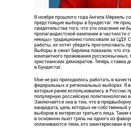
В ноябре прошлого года Ангела Меркель с
предстоящие выборы в Бундестаг. Не прош
свидетельства того, что эти опасения не
пропагандистской кампании в частности с
немцы» традиционно голосовали за ЦДУ. 
работы, их хотят убедить проголосовать п
Выборы в сенат Берлина показали, что эта
компактного проживания русскоязычных, т
христианских демократов. Теперь ставка д
в Бундестаг.
Мне не раз приходилось работать в качес
федеральных и региональных выборах. Я в
которые ранее использовались в России, 
популярную российскую политехнологию в
Заключается она в том, что в предвыбор
кандидата, цель которых не собственный у
выборов в интересах третьего лица. Такие 
в основном льют грязь на одного из фаво
оплачиваются теми, кто заинтересован в п