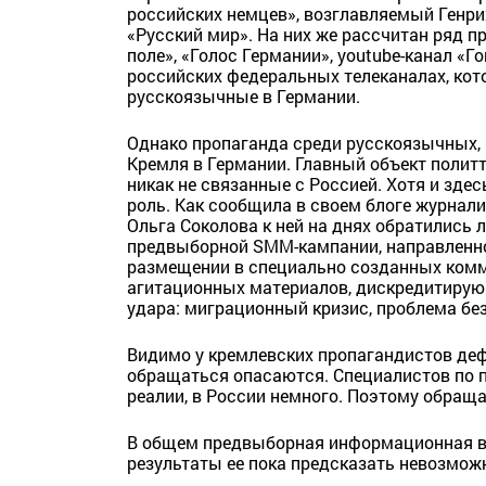
российских немцев», возглавляемый Генр
«Русский мир». На них же рассчитан ряд п
поле», «Голос Германии», youtube-канал «Го
российских федеральных телеканалах, кот
русскоязычные в Германии.
Однако пропаганда среди русскоязычных,
Кремля в Германии. Главный объект полит
никак не связанные с Россией. Хотя и зде
роль. Как сообщила в своем блоге журнали
Ольга Соколова к ней на днях обратились
предвыборной SMM-кампании, направленно
размещении в специально созданных комм
агитационных материалов, дискредитирую
удара: миграционный кризис, проблема бе
Видимо у кремлевских пропагандистов деф
обращаться опасаются. Специалистов по 
реалии, в России немного. Поэтому обращ
В общем предвыборная информационная во
результаты ее пока предсказать невозмож