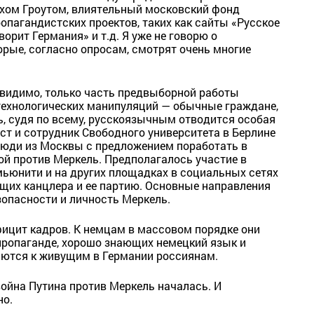
ихом Гроутом, влиятельный московский фонд
ропагандистских проектов, таких как сайты «Русское
ворит Германия» и т.д. Я уже не говорю о
орые, согласно опросам, смотрят очень многие
 видимо, только часть предвыборной работы
технологических манипуляций — обычные граждане,
сь, судя по всему, русскоязычным отводится особая
ст и сотрудник Свободного университета в Берлине
 люди из Москвы с предложением поработать в
й против Меркель. Предполагалось участие в
ьюнити и на других площадках в социальных сетях
щих канцлера и ее партию. Основные направления
зопасности и личность Меркель.
ицит кадров. К немцам в массовом порядке они
пропаганде, хорошо знающих немецкий язык и
аются к живущим в Германии россиянам.
йна Путина против Меркель началась. И
но.