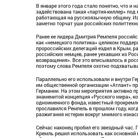
В январе этого года стало понятно, что и 
задействована такая «партия-киллер» под 
работающая на русскоязычную общину. Из
заметно торчат уши российских политтехно
Ранее ее лидера Дмитрия Ремпеля российс
как «немецкого политика» целиком поддер
пророссийских делегаций ездил в Крым, ра
российских немцев, ранее уехавших из Ро
возвращения». Все это вписывалось в рос
поэтому слова Ремпеля охотно подхватыв
Параллельно его использовали и внутри Ге
им общественной организации «Атлант» пр
Германии. На этом мероприятия активно 
знаменитой концепция «Русского мира», к
одноименного фонда, известный прокремле
прославился Ремпель в прошлом году, ког
разжигания истерии вокруг мнимого изнас
Сейчас наконец пробил его звездный час. 
Кремль решил использовать как основной