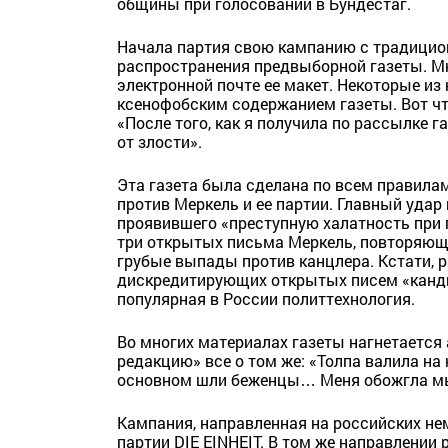
общины при голосовании в Бундестаг.
Начала партия свою кампанию с традицио
распространения предвыборной газеты. М
электронной почте ее макет. Некоторые и
ксенофобским содержанием газеты. Вот что
«После того, как я получила по рассылке га
от злости».
Эта газета была сделана по всем правилам
против Меркель и ее партии. Главный удар
проявившего «преступную халатность при 
три открытых письма Меркель, повторяющ
грубые выпады против канцлера. Кстати, 
дискредитирующих открытых писем «канди
популярная в России политтехнология.
Во многих материалах газеты нагнетается
редакцию» все о том же: «Толпа валила на
основном шли беженцы… Меня обожгла мыс
Кампания, направленная на российских не
партии DIE EINHEIT. В том же направлении