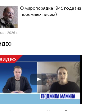
О миропорядке 1945 года (из
тюремных писем)
 мая 2026 г.
ИДЕО
ВИДЕО