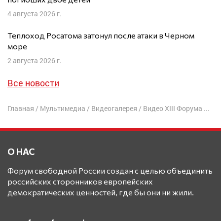
4 августа 2026 г.
Теплоход Росатома затонул после атаки в Черном
море
2 августа 2026 г.
Все новости
Главная
/
Мультимедиа
/
Видеогалерея
/
Видео XIII Форума
/
ИНО
О НАС
Форум свободной России создан с целью объединить
российских сторонников европейских
демократических ценностей, где бы они ни жили.