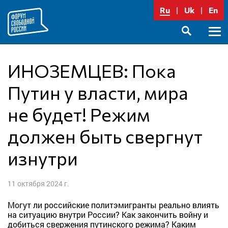
Перейти
Ru
Uk
En
к
содержимому
Осно
SEARCH
меню
ИНОЗЕМЦЕВ: Пока
Путин у власти, мира
не будет! Режим
должен быть свергнут
изнутри
11 октября 2024 г.
Могут ли российские политэмигранты реально влиять
на ситуацию внутри России? Как закончить войну и
добиться свержения путинского режима? Каким