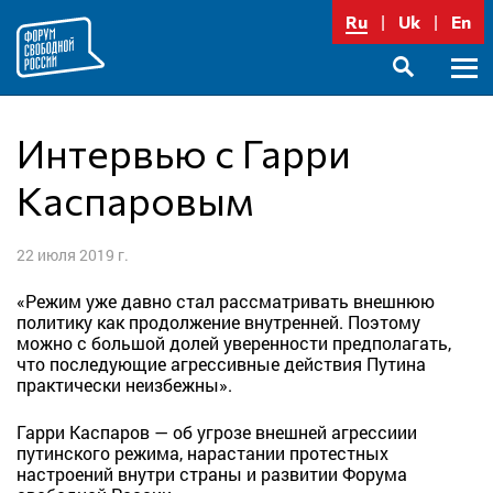
Перейти
Ru
Uk
En
к
содержимому
Осно
SEARCH
меню
Интервью с Гарри
Каспаровым
22 июля 2019 г.
«Режим уже давно стал рассматривать внешнюю
политику как продолжение внутренней. Поэтому
можно с большой долей уверенности предполагать,
что последующие агрессивные действия Путина
практически неизбежны».
Гарри Каспаров — об угрозе внешней агрессиии
путинского режима, нарастании протестных
настроений внутри страны и развитии Форума