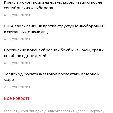
Кремль может пойти на новую мобилизацию после
сентябрьских «выборов»
4 августа 2026 г.
США ввели санкции против структур Минобороны РФ
и связанных с ними лиц
4 августа 2026 г.
Российские войска сбросили бомбы на Сумы, среди
погибших двое детей
4 августа 2026 г.
Теплоход Росатома затонул после атаки в Черном
море
2 августа 2026 г.
Все новости
Главная
/
Мультимедиа
/
Видеогалерея
/
Видео VII Форума
/
Инт