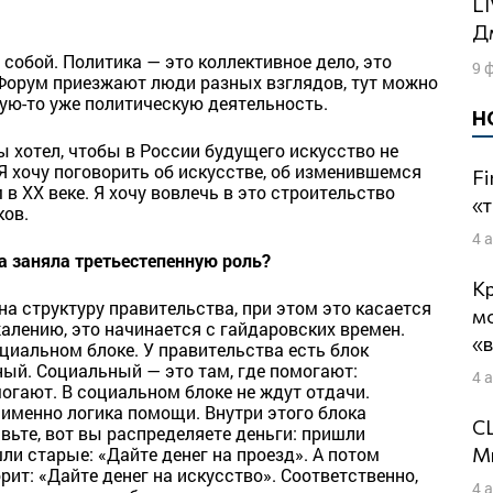
LIVE: Куда плывет корабль дураков? |
Дм
 собой. Политика — это коллективное дело, это
9 
 Форум приезжают люди разных взглядов, тут можно
ую-то уже политическую деятельность.
Н
ы хотел, чтобы в России будущего искусство не
Я хочу поговорить об искусстве, об изменившемся
Fi
 в ХХ веке. Я хочу вовлечь в это строительство
«т
ков.
4 
а заняла третьестепенную роль?
Кр
а структуру правительства, при этом это касается
м
жалению, это начинается с гайдаровских времен.
«
циальном блоке. У правительства есть блок
ный. Социальный — это там, где помогают:
4 
огают. В социальном блоке не ждут отдачи.
 именно логика помощи. Внутри этого блока
СШ
вьте, вот вы распределяете деньги: пришли
Ми
ли старые: «Дайте денег на проезд». А потом
рит: «Дайте денег на искусство». Соответственно,
4 