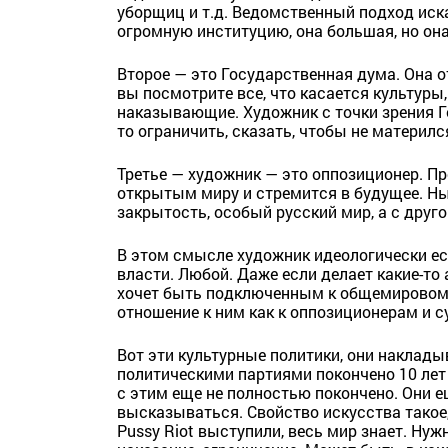
уборщиц и т.д. Ведомственный подход иск
огромную институцию, она большая, но она
Второе — это Государственная дума. Она о
вы посмотрите все, что касается культуры
наказывающие. Художник с точки зрения Го
то ограничить, сказать, чтобы не материлс
Третье — художник — это оппозиционер. П
открытым миру и стремится в будущее. Ны
закрытость, особый русский мир, а с дру
В этом смысле художник идеологически е
власти. Любой. Даже если делает какие-то
хочет быть подключенным к общемировому 
отношение к ним как к оппозиционерам и с
Вот эти культурные политики, они наклады
политическими партиями покончено 10 лет 
с этим еще не полностью покончено. Они ещ
высказываться. Свойство искусства такое,
Pussy Riot выступили, весь мир знает. Ну