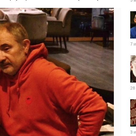
7 
28
3 