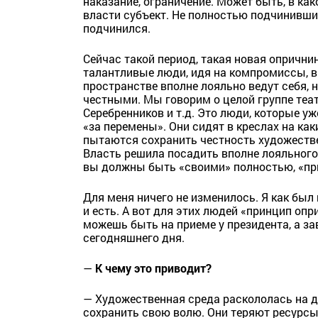
наказание, ограничение. Может быть, в к
власти субъект. Не полностью подчинившийс
подчинился.
Сейчас такой период, такая новая опрични
талантливые люди, идя на компромиссы, в
пространстве вполне лояльно ведут себя, 
честными. Мы говорим о целой группе теа
Серебренников и т.д. Это люди, которые уж
«за перемены». Они сидят в креслах на как
пытаются сохранить честность художествен
Власть решила посадить вполне лояльного
вы должны быть «своими» полностью, «пр
Для меня ничего не изменилось. Я как был
и есть. А вот для этих людей «принцип оп
можешь быть на приеме у президента, а за
сегодняшнего дня.
—
К чему это приводит?
— Художественная среда раскололась на дв
сохранить свою волю. Они теряют ресурсы,