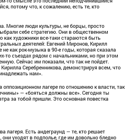
аком-то смысле это последний неподчинившийся
я, потому что, к сожалению, есть те, кто
на. Многие люди культуры, не борцы, просто
ыбрали себе стратегию. Они в общественном
но как художники все-таки стараются быть
тральных деятелей: Евгений Миронов, Кирилл
е не как рок-музыка в 90-е годы, которая сказала
их-то съездах рядом с начальниками, но при этом
ную. Сейчас им показали, что так не пойдет.
 Кирилла Серебренникова, демонстрируя всем, что
инадлежать нам».
 в оппозиционном лагере по отношению к власти, так
ричнины» — «бояться должны все». Сегодня ты
втра за тобой пришли. Это основная повестка
а лагеря. Есть андеграунд — те, кто решает
 они уходят в подполье, где им довольно бледно