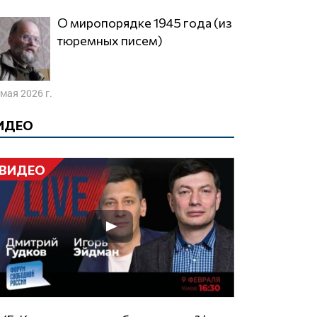
О миропорядке 1945 года (из
тюремных писем)
 мая 2026 г.
ИДЕО
ВИДЕО