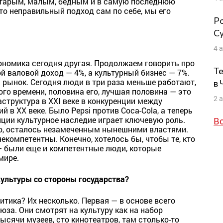
 старым, малым, бедным и в самую последнюю
то неправильный подход сам по себе, мы его
Ро
Су
4 
кономика сегодня другая. Продолжаем говорить про
Те
 валовой доход — 4%, а культурный бизнес — 7%.
 рынок. Сегодня люди в три раза меньше работают,
в
ого времени, половина его, лучшая половина — это
2 
аструктура в ХХI веке в конкуренции между
в ХХ веке. Было Pepsi против Coca-Cola, а теперь
нции культурное наследие играет ключевую роль.
В
ию, осталось незамеченным нынешними властями.
некомпетентны. Конечно, хотелось бы, чтобы те, кто
— были еще и компетентные люди, которые
мире.
культуры со стороны государства?
итика? Их несколько. Первая — в основе всего
юза. Они смотрят на культуру как на набор
тысячи музеев, сто кинотеатров, там столько-то