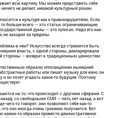
ажает всю картину. Мы можем представить себе
 ничего не делает, никакой культурный роман.
тносится к культуре как к правонарушителю. Если
, то больше всего — это статьи, ограничивающие,
сударственной думы — это хулиган. Надо его как-
я, не заходил за пределы.
роблема в чем? Искусство всегда стремится быть
нешняя власть, с одной стороны, декларировала
гой стороны — возврат к традиционным ценностям.
стественным образом оппозиционен нынешней
 абстрактные работы или пишет музыку для кино, он
и он хочет угадать какое-то будущее. Поэтому
уществует.
ваются на то, что происходит с другими сферами. С
назад, со свободными СМИ — пять лет назад, а вот
е чего-то говорят, они позволяют себе как-то
 что оно иногда очень громким получается. Вот
жно каким-то образом провести демонстративное