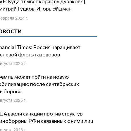
итрий Гудков, Игорь Эйдман
февраля 2024 г.
ОВОСТИ
nancial Times: Россия наращивает
еневой флот» газовозов
августа 2026 г.
емль может пойти на новую
обилизацию после сентябрьских
выборов»
августа 2026 г.
А ввели санкции против структур
нобороны РФ и связанных с ними лиц
августа 2026 г.