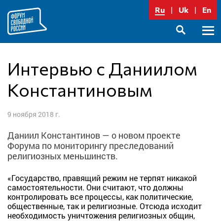
Перейти
Ru
Uk
En
к
содержимому
Осно
SEARCH
меню
Интервью с Даниилом
Константиновым
9 ноября 2018 г.
Даниил Константинов — о новом проекте
Форума по мониторингу преследований
религиозных меньшинств.
«Государство, правящий режим не терпят никакой
самостоятельности. Они считают, что должны
контролировать все процессы, как политические,
общественные, так и религиозные. Отсюда исходит
необходимость уничтожения религиозных общин,