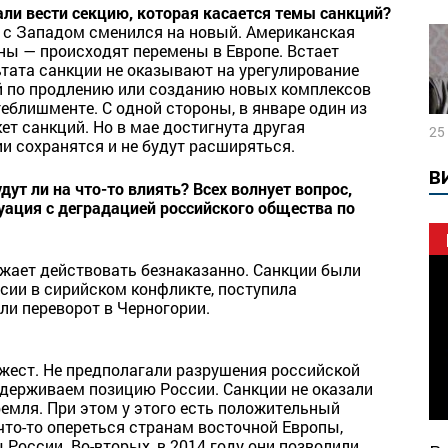
ли вести секцию, которая касается темы санкций?
с Западом сменился на новый. Американская
ны — происходят перемены в Европе. Встает
ьтата санкции не оказывают на урегулирование
й по продлению или созданию новых комплексов
еблишменте. С одной стороны, в январе один из
ет санкций. Но в мае достигнута другая
25
и сохранятся и не будут расширяться.
В
ут ли на что-то влиять? Всех волнует вопрос,
уация с деградацией российского общества по
лжает действовать безнаказанно. Санкции были
ссии в сирийском конфликте, поступила
ли переворот в Черногории.
жест. Не предполагали разрушения российской
оддерживаем позицию России. Санкции не оказали
ремля. При этом у этого есть положительный
что-то опереться странам восточной Европы,
России. Во-вторых, в 2014 году они позволили