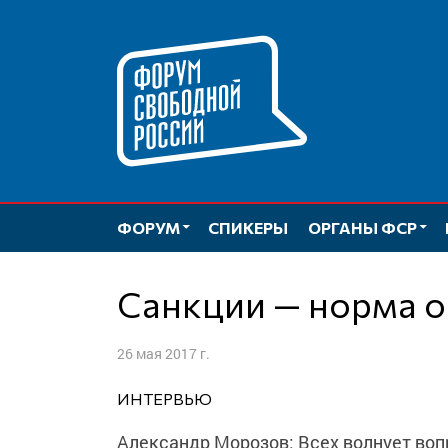
Перейти
к
содержимому
ФОРУМ
СПИКЕРЫ
ОРГАНЫ ФСР
Санкции — норма 
26 мая 2017 г.
ИНТЕРВЬЮ
Александр Морозов: Всех волнует вопр