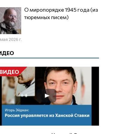
О миропорядке 1945 года (из
тюремных писем)
 мая 2026 г.
ИДЕО
ВИДЕО