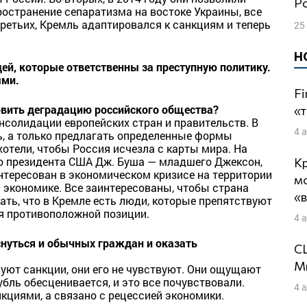
остранение сепаратизма на востоке Украины, все
ретьих, Кремль адаптировался к санкциям и теперь
25
Н
ей, которые ответственны за преступную политику.
ыми.
Fi
новить деградацию российского общества?
«т
солидации европейских стран и правительств. В
4 
, а только предлагать определенные формы
хотели, чтобы Россия исчезла с карты мира. На
о президента США Дж. Буша — младшего Джексон,
Кр
интересован в экономическом кризисе на территории
м
й экономике. Все заинтересованы, чтобы страна
«
ть, что в Кремле есть люди, которые препятствуют
я противоположной позиции.
4 
нуться и обычных граждан и оказать
СШ
Ми
вуют санкции, они его не чувствуют. Они ощущают
бль обесценивается, и это все почувствовали.
4 
нкциями, а связано с рецессией экономики.