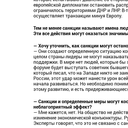
европейской дипломатии остановить распр
ограничилось территориями ДНР и ЛНР. В-т
осуществляет транзакции минуя Европу.
Тем не менее санкции называют имена люд
Эти все действия могут оказаться значим
— Хочу уточнить, как санкции могут оста
— Они создают определенную ситуацию кон
целом страны-лидеры не могут наказывать
поддержки. В мире нет людей, которые бы 
форуме будет выступать советник бывшег
который писал, что на Западе никто не за
России, этот удар может нанести урон все
начала развиваться. Но необходимо понима
этому развитию, и есть придерживающиес
— Санкции и определенные меры могут кос
неблагоприятный эффект?
— Мне кажется, нет. На общество не дейст
изменение экономической конъюнктуры. Ру
Эксперты говорят, что это не связано с са