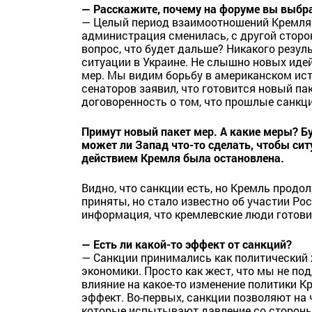
— Расскажите, почему на форуме вы выбра
— Целый период взаимоотношений Кремля 
администрация сменилась, с другой сторо
вопрос, что будет дальше? Никакого резул
ситуации в Украине. Не слышно новых иде
мер. Мы видим борьбу в американском ист
сенаторов заявил, что готовится новый пак
договоренность о том, что прошлые санкци
Примут новый пакет мер. А какие меры? Буд
может ли Запад что-то сделать, чтобы сит
действием Кремля была остановлена.
Видно, что санкции есть, но Кремль продо
приняты, но стало известно об участии Ро
информация, что кремлевские люди готови
— Есть ли какой-то эффект от санкций?
— Санкции принимались как политический 
экономики. Просто как жест, что мы не п
влияние на какое-то изменение политики К
эффект. Во-первых, санкции позволяют на 
которые испытывают давление со стороны 