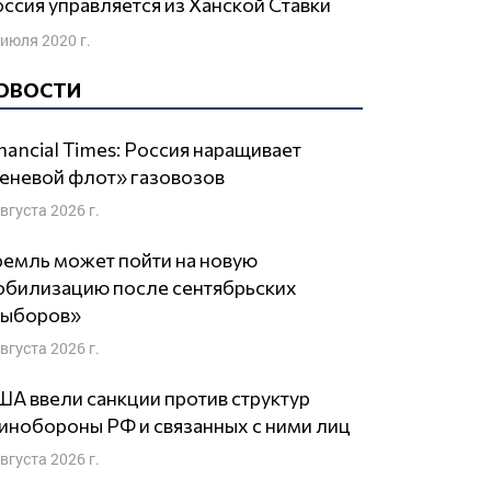
Россия управляется из Ханской Ставки
 июля 2020 г.
ОВОСТИ
nancial Times: Россия наращивает
еневой флот» газовозов
августа 2026 г.
емль может пойти на новую
обилизацию после сентябрьских
выборов»
августа 2026 г.
А ввели санкции против структур
нобороны РФ и связанных с ними лиц
августа 2026 г.