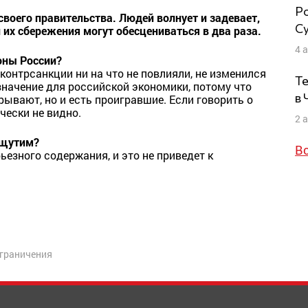
Ро
воего правительства. Людей волнует и задевает,
Су
 их сбережения могут обесцениваться в два раза.
4 
роны России?
контрсанкции ни на что не повлияли, не изменился
Те
значение для российской экономики, потому что
в
вают, но и есть проигравшие. Если говорить о
чески не видно.
2 
 ощутим?
В
ьезного содержания, и это не приведет к
ограничения