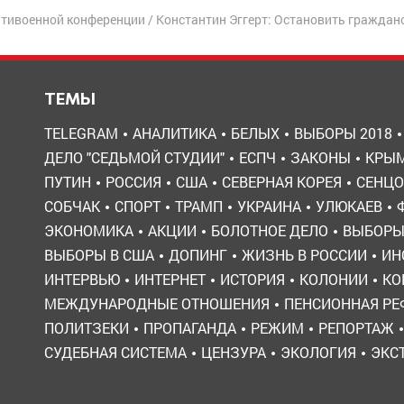
Антивоенной конференции
/
Константин Эггерт: Остановить граждан
ТЕМЫ
TELEGRAM
АНАЛИТИКА
БЕЛЫХ
ВЫБОРЫ 2018
ДЕЛО "СЕДЬМОЙ СТУДИИ"
ЕСПЧ
ЗАКОНЫ
КРЫ
ПУТИН
РОССИЯ
США
СЕВЕРНАЯ КОРЕЯ
СЕНЦО
СОБЧАК
СПОРТ
ТРАМП
УКРАИНА
УЛЮКАЕВ
ЭКОНОМИКА
АКЦИИ
БОЛОТНОЕ ДЕЛО
ВЫБОР
ВЫБОРЫ В США
ДОПИНГ
ЖИЗНЬ В РОССИИ
ИН
ИНТЕРВЬЮ
ИНТЕРНЕТ
ИСТОРИЯ
КОЛОНИИ
КО
МЕЖДУНАРОДНЫЕ ОТНОШЕНИЯ
ПЕНСИОННАЯ Р
ПОЛИТЗЕКИ
ПРОПАГАНДА
РЕЖИМ
РЕПОРТАЖ
СУДЕБНАЯ СИСТЕМА
ЦЕНЗУРА
ЭКОЛОГИЯ
ЭКС