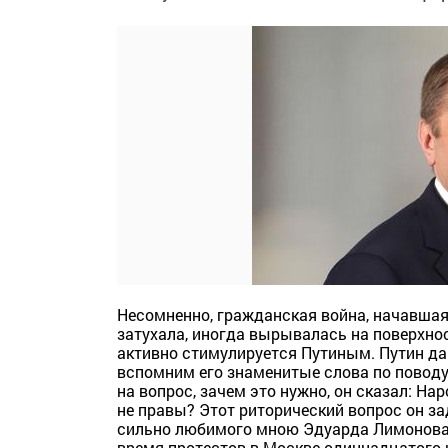
Несомненно, гражданская война, начавшаяс
затухала, иногда вырывалась на поверхнос
активно стимулируется Путиным. Путин да
вспомним его знаменитые слова по поводу 
на вопрос, зачем это нужно, он сказал: Н
не правы? Этот риторический вопрос он зад
сильно любимого мною Эдуарда Лимонова г
время протестов в Москве одиннадцатого и