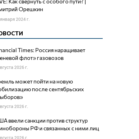
митрий Орешкин
 января 2024 г.
ОВОСТИ
nancial Times: Россия наращивает
еневой флот» газовозов
августа 2026 г.
емль может пойти на новую
обилизацию после сентябрьских
выборов»
августа 2026 г.
А ввели санкции против структур
нобороны РФ и связанных с ними лиц
августа 2026 г.