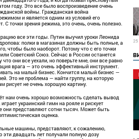
том году. Это все было воспроизведение очень
ражданской войны. Гражданская война
ежимом и является одним из условий его
 С точки зрения режима, это очень, очень полезно.
рацию все эти годы. Путин выучил уроки Леонида
25
ропова: полки в магазинах должны быть полные, а
о, чтобы было наоборот. Потому что с его точки
алили Советский Союз. Сейчас в России останется
В
 что они все уехали, но поверьте мне, они все равно
итация врага — это очень эффективный инструмент.
ливать на малый бизнес. Кончится малый бизнес —
ей. Это не проблема — найти группу, на которую
ам рисует не очень хорошую картину.
ёт нам очень хорошо возможность сделать вывод
, играет украинский гимн на рояле и рискует
е они представляют сотни тысяч. Может быть
оптимистическая оценка.
альные машины, представляют, к сожалению,
о эти двадцать лет получали полную дозу