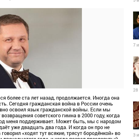
7 
28
я более ста лет назад, продолжается. Иногда она
ть. Сегодня гражданская война в России очень
вно освоил язык гражданской войны. Если мы
возвращения советского гимна в 2000 году, когда
арод меня поддерживает. Может быть, мы с народом
аёт уже двадцать два года. И когда он про не
оворил «ходят тут всякие, трясут бородёнкой» во
3 
 двенадцатого года, и когда позвал пресловутый