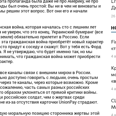
LIVE: Как свернуть с особого пути? |
эта пропаганда была даже не про Америку, не про
нды был очень простой: Вы ни в чем не виноваты и
Д
 мы решим этот вопрос. Вот они его и начали
26
нская война, которая началась сто с лишним лет
Н
 не уверен, что это конец. Украинский бумеранг (все
земле) обязательно прилетит в Россию. Если
Fi
о эта гражданская война приобретёт новый характер
о придут к соседу и скажут: Вот у тебя есть Форд
«т
а. Я не утверждаю, что будет именно так, но мы
4 
онимать, что гражданская война может приобрести
рактер.
Кр
 все каналы связи с внешним миром в России.
м
ьно доступно говорить с людьми, очень простым
«
 через те каналы, через которые возможно. Кроме
 сожалению, часть самых разных российских
4 
то образом уклоняться от прямой критики войны.
и российских солдат, чем о жертвах среди
СШ
не из-за отсутствия карточки UnionPay страдают.
Ми
ёрдую моральную позицию сторонника жертвы этой
4 