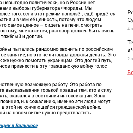
о невыгодно политически, но в России нет
 вами выборы губернатора Флориды. Мы
Ро
лее того, если этот режим поползёт, ещё придётся
атия и в чем её ценность, потому что людям
Су
 что самое ценное — сидеть на печи, смотреть
4 
Поэтому, мне кажется, разговор должен быть очень
 тяжёлый и долгий.
Те
войны пытались рандомно звонить по российским
в
ое занятие, но это не литовцы должны делать. Это
2 
 же нужно помогать украинцам. Это долгий путь,
ансов привнести в эту гражданскую войну голос
В
нственную возможную работу. Это работа по
та высказывания горькой правды тем, кто в силу
ять, оказался в состоянии интоксикации. Зона
позиция, и, к сожалению, именно эти люди могут
 в этой не кончающейся гражданской войне,
ой на новом витке нужно предотвратить.
енции в Вильнюсе