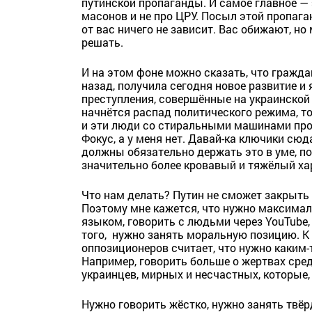
путинской пропаганды. И самое главное — 
масонов и не про ЦРУ. Посыл этой пропага
от вас ничего не зависит. Вас обижают, но
решать.
И на этом фоне можно сказать, что гражда
назад, получила сегодня новое развитие и я
преступления, совершённые на украинской 
начнётся распад политического режима, т
и эти люди со стиральными машинами прост
Фокус, а у меня нет. Давай-ка ключики сюд
должны обязательно держать это в уме, п
значительно более кровавый и тяжёлый ха
Что нам делать? Путин не сможет закрыть
Поэтому мне кажется, что нужно максимал
языком, говорить с людьми через YouTube,
того, нужно занять моральную позицию. К
оппозиционеров считает, что нужно каким-
Например, говорить больше о жертвах сред
украинцев, мирных и несчастных, которые, 
Нужно говорить жёстко, нужно занять тв