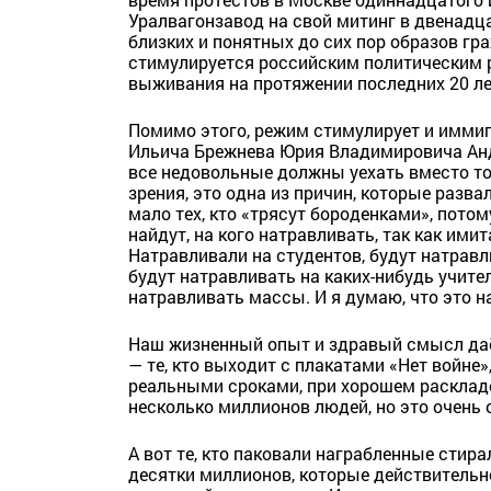
Уралвагонзавод на свой митинг в двенадца
близких и понятных до сих пор образов г
стимулируется российским политическим р
выживания на протяжении последних 20 лет.
Помимо этого, режим стимулирует и иммиг
Ильича Брежнева Юрия Владимировича Анд
все недовольные должны уехать вместо тог
зрения, это одна из причин, которые разв
мало тех, кто «трясут бороденками», потому
найдут, на кого натравливать, так как им
Натравливали на студентов, будут натрав
будут натравливать на каких-нибудь учител
натравливать массы. И я думаю, что это н
Наш жизненный опыт и здравый смысл да
— те, кто выходит с плакатами «Нет войне»
реальными сроками, при хорошем расклад
несколько миллионов людей, но это очень 
А вот те, кто паковали награбленные стир
десятки миллионов, которые действительн