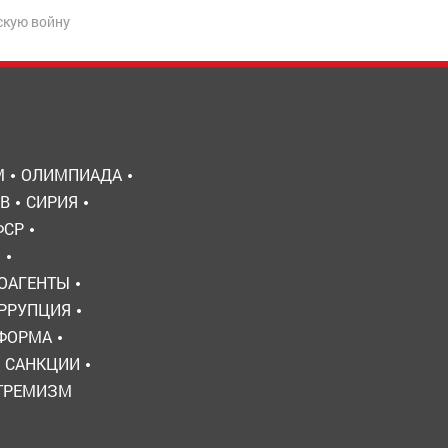
скую войну
М
ОЛИМПИАДА
В
СИРИЯ
ФСР
Ы
ОАГЕНТЫ
РРУПЦИЯ
ЕФОРМА
САНКЦИИ
ТРЕМИЗМ