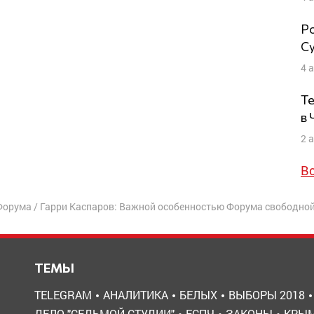
Ро
Су
4 
Те
в
2 
В
 Форума
/
Гарри Каспаров: Важной особенностью Форума свободной России 
ТЕМЫ
TELEGRAM
АНАЛИТИКА
БЕЛЫХ
ВЫБОРЫ 2018
ДЕЛО "СЕДЬМОЙ СТУДИИ"
ЕСПЧ
ЗАКОНЫ
КРЫ