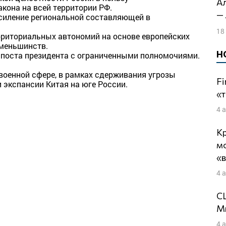
Алексей Кунгуров: Игнорировать выборы
кона на всей территории РФ.
— 
усиление региональной составляющей в
18
рриториальных автономий на основе европейских
меньшинств.
Н
и поста президента с ограниченными полномочиями.
 военной сфере, в рамках сдерживания угрозы
Fi
 экспансии Китая на юге России.
«т
4 
Кр
м
«
4 
СШ
Ми
4 