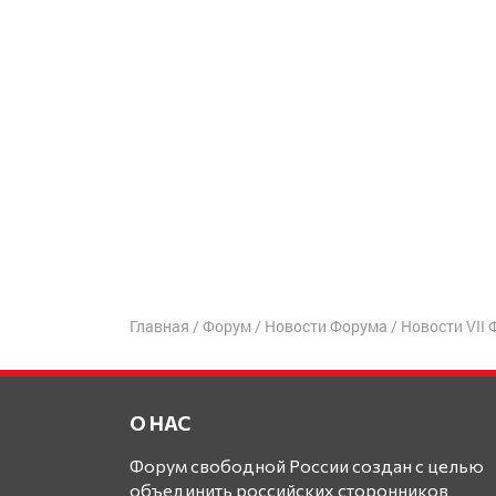
Главная
/
Форум
/
Новости Форума
/
Новости VII
О НАС
Форум свободной России создан с целью
объединить российских сторонников