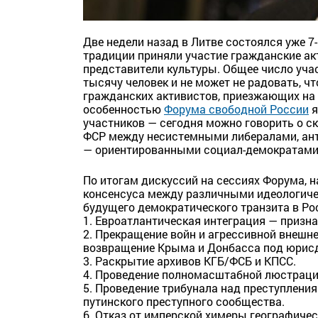
Две недели назад в Литве состоялся уже 7
традиции приняли участие гражданские ак
представители культуры. Общее число уч
тысячу человек и не может не радовать, ч
гражданских активистов, приезжающих на 
особенностью
Форума свободной России
я
участников — сегодня можно говорить о 
ФСР между несистемными либералами, ан
— ориентированными социал-демократами,
По итогам дискуссий на сессиях Форума, 
консенсуса между различными идеологич
будущего демократического транзита в Р
1. Евроатлантическая интеграция — призн
2. Прекращение войн и агрессивной внешн
возвращение Крыма и Донбасса под юрис
3. Раскрытие архивов КГБ/ФСБ и КПСС.
4. Проведение полномасштабной люстраци
5. Проведение трибунала над преступлен
путинского преступного сообщества.
6. Отказ от имперской химеры географичес