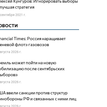
лучшая стратегия
 сентября 2021 г.
ОВОСТИ
nancial Times: Россия наращивает
еневой флот» газовозов
августа 2026 г.
емль может пойти на новую
обилизацию после сентябрьских
выборов»
августа 2026 г.
А ввели санкции против структур
нобороны РФ и связанных с ними лиц
августа 2026 г.