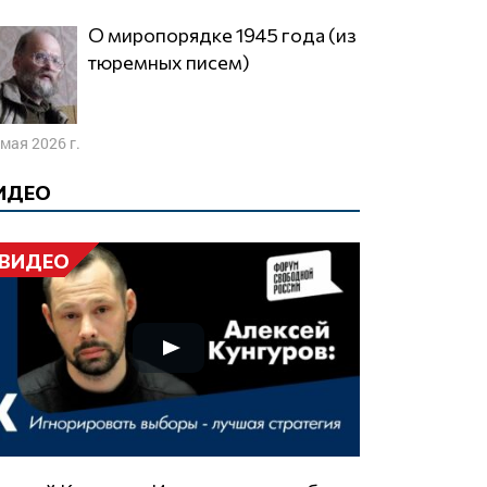
О миропорядке 1945 года (из
тюремных писем)
 мая 2026 г.
ИДЕО
ВИДЕО