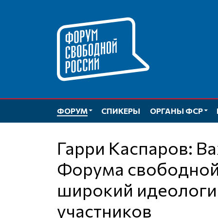
Перейти
к
содержимому
ФОРУМ
СПИКЕРЫ
ОРГАНЫ ФСР
Гарри Каспаров: Важной особенностью
Форума свободной
широкий идеологи
участников