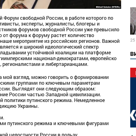
-й Форум свободной России, в работе которого по
тивисты, эксперты, журналисты, блогеры и
астников форумов свободной России уже превысило
то от форума к форуму растет количество
25
наше мероприятие из российских регионов. Важной
вляется и широкий идео
логический спектр
складывании устойчивой коалиции на платформе
В
тиимперскими национал-демократами, европейско
 регионалистами и либертарианцами.
на мой взгляд, можно говорить о формировании
ескими группами по ключевым параметрам
оссии. Выглядят они следующим образом:
ание России частью Западной цивилизации.
ей политики путинского режима. Немедленное
дикцию Украины.
и.
иями путинского режима и ключевыми фигурами
кой целостности России в пользу