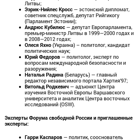
Литвы;
Ээрик-Нийлес Кросс
— эстонский дипломат,
советник спецслужб, депутат Рийгикогу
(Парламент Эстонии);
Андрюс Кубилюс
— депутат Европарламента,
премьер-министр Литвы в 1999—2000 годах и
в 2008—2012 годах;
Олеся Яхно
(Украина) – политолог, кандидат
политических наук;
Юрий Федоров
— политолог, эксперт по
вопросам международной безопасности и
разоружения;
Наталья Радина
(Беларусь) — главный
редактор независимого портала Хартия’97;
Витольд Родкевич
— адъюнкт Центра
изучения Восточной Европы Варшавского
университета и аналитик Центра восточных
исследований (OSW).
Эксперты Форума свободной России и приглашенные
эксперты:
Гарри Каспаров
— политик, сооснователь