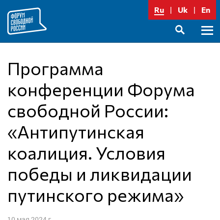
Перейти
Ru
Uk
En
к
содержимому
Осно
SEARCH
меню
Программа
конференции Форума
свободной России:
«Антипутинская
коалиция. Условия
победы и ликвидации
путинского режима»
10 мая 2024 г.