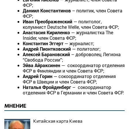
ФСР;
Даниил Константинов
– политик, член Совета
ФСР;
Иван Преображенский
— политолог,
колумнист Deutsche Welle, член Совета ФСР;
Анастасия Кириленко
— журналистка The
Insider, член Совета ФСР;
Константин Эггерт
— журналист;
Андрей Пионтковский
— политолог;
Алексей Барановский
– доброволец Легиона
“Свобода России”;
Эйва Айраксинен
— cокоординатор отделения
ФСР в Финляндии и член Совета ФСР;
Андрей Горин
— cокоординатор отделения
ФСР в Швеции и член Совета ФСР;
Наталья Фройденберг
– cокоординатор
отделения ФСР в Германии и член Совета ФСР.
МНЕНИЕ
Китайская карта Киева