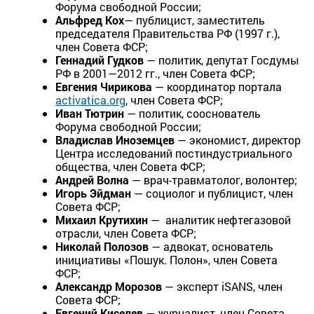
Форума свободной России;
Альфред Кох
— публицист, заместитель
председателя Правительства РФ (1997 г.),
член Совета ФСР;
Геннадий Гудков
— политик, депутат Госдумы
РФ в 2001—2012 гг., член Совета ФСР;
Евгения Чирикова
— координатор портала
activatica.org
, член Совета ФСР;
Иван Тютрин
— политик, сооснователь
Форума свободной России;
Владислав Иноземцев
— экономист, директор
Центра исследований постиндустриального
общества, член Совета ФСР;
Андрей Волна
— врач-травматолог, волонтер;
Игорь Эйдман
— социолог и публицист, член
Совета ФСР;
Михаил Крутихин
— аналитик нефтегазовой
отрасли, член Совета ФСР;
Николай Полозов
— адвокат, основатель
инициативы «Пошук. Полон», член Совета
ФСР;
Александр Морозов
— эксперт iSANS, член
Совета ФСР;
Евгений Киселев
— журналист, член Совета