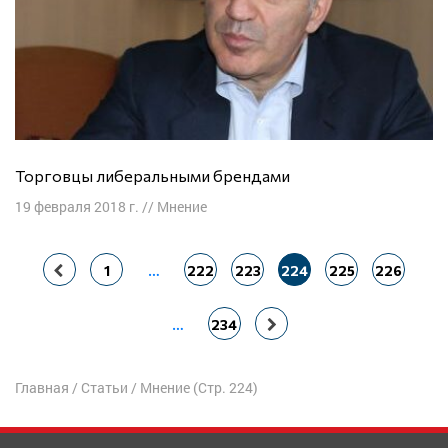
Торговцы либеральными брендами
19 февраля 2018 г.
//
Мнение
Навигация
1
…
222
223
224
225
226
по
записям
…
234
Главная
/
Статьи
/
Мнение
(Стр. 224)