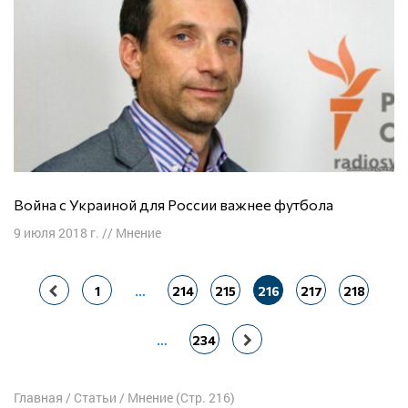
Война с Украиной для России важнее футбола
9 июля 2018 г.
//
Мнение
Навигация
1
…
214
215
216
217
218
по
записям
…
234
Главная
/
Статьи
/
Мнение
(Стр. 216)