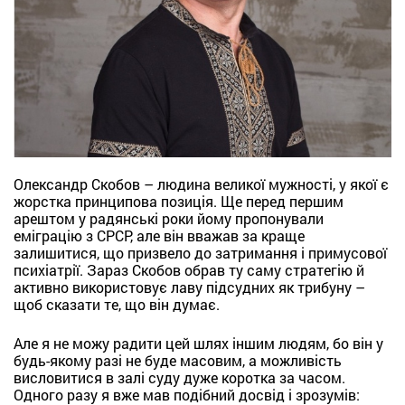
Олександр Скобов – людина великої мужності, у якої є
жорстка принципова позиція. Ще перед першим
арештом у радянські роки йому пропонували
еміграцію з СРСР, але він вважав за краще
залишитися, що призвело до затримання і примусової
психіатрії. Зараз Скобов обрав ту саму стратегію й
активно використовує лаву підсудних як трибуну –
щоб сказати те, що він думає.
Але я не можу радити цей шлях іншим людям, бо він у
будь-якому разі не буде масовим, а можливість
висловитися в залі суду дуже коротка за часом.
Одного разу я вже мав подібний досвід і зрозумів: