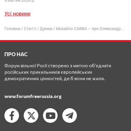
9 Квітня 2026 р.
Усі новини
Головна
/
Статті
/
Думка
/
Михайло САВВА – про Олександра СКОБОВА
ПРО НАС
Форум вільної Росії створено з метою об’єднати
російських прихильників європейських
демократичних цінностей, де б вони не жили.
www.forumfreerussia.org