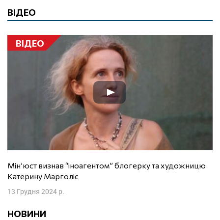
ВІДЕО
ВІДЕО
Мін’юст визнав “іноагентом” блогерку та художницю
Катерину Марголіс
13 Грудня 2024 р.
НОВИНИ