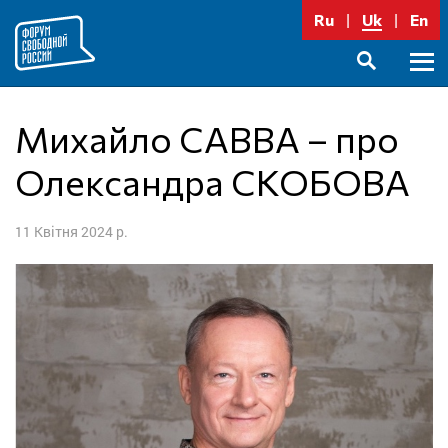
Перейти
Ru
Uk
En
до
вмісту
Голо
SEARCH
меню
Михайло САВВА – про
Олександра СКОБОВА
11 Квітня 2024 р.