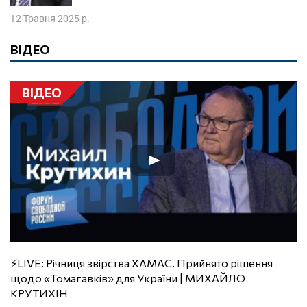
12 Травня 2025 р.
ВІДЕО
ВІДЕО
⚡️LIVE: Річниця звірства ХАМАС. Прийнято рішення
щодо «Томагавків» для України | МИХАЙЛО
КРУТИХІН