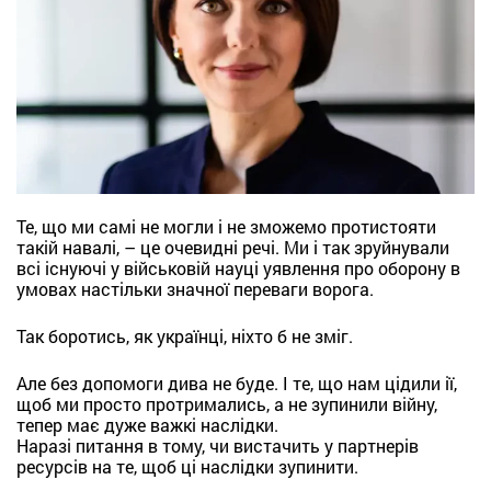
Те, що ми самі не могли і не зможемо протистояти
такій навалі, – це очевидні речі. Ми і так зруйнували
всі існуючі у військовій науці уявлення про оборону в
умовах настільки значної переваги ворога.
Так боротись, як українці, ніхто б не зміг.
Але без допомоги дива не буде. І те, що нам цідили ії,
щоб ми просто протримались, а не зупинили війну,
тепер має дуже важкі наслідки.
Наразі питання в тому, чи вистачить у партнерів
ресурсів на те, щоб ці наслідки зупинити.