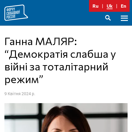
Перейти
Ru
Uk
En
до
вмісту
Голо
SEARCH
меню
Ганна МАЛЯР:
“Демократія слабша у
війні за тоталітарний
режим”
9 Квітня 2024 р.