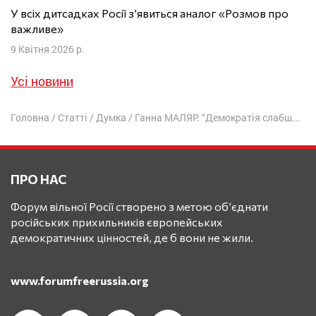
У всіх дитсадках Росії з’явиться аналог «Розмов про
важливе»
9 Квітня 2026 р.
Усі новини
Головна
/
Статті
/
Думка
/
Ганна МАЛЯР: “Демократія слабша у війні за тоталітарний режим”
ПРО НАС
Форум вільної Росії створено з метою об’єднати
російських прихильників європейських
демократичних цінностей, де б вони не жили.
www.forumfreerussia.org