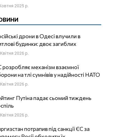
Жовтня 2025 р.
ОВИНИ
сійські дрони в Одесі влучили в
тлові будинки: двоє загиблих
 Квітня 2026 р.
 розробляє механізм взаємної
орони на тлі сумнівів у надійності НАТО
 Квітня 2026 р.
йтинг Путіна падає сьомий тиждень
спіль
 Квітня 2026 р.
ргизстан потрапив під санкції ЄС за
помогу Росії обходити їх