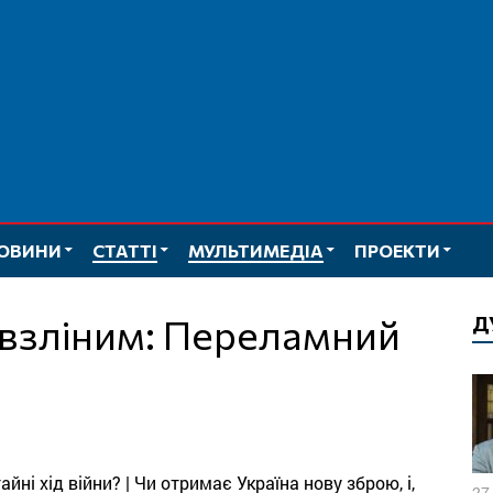
ОВИНИ
СТАТТІ
МУЛЬТИМЕДІА
ПРОЕКТИ
Д
ні хід війни? | Чи отримає Україна нову зброю, і,
27