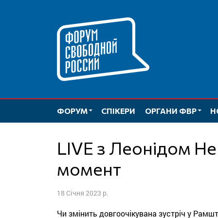
Перейти
до
вмісту
ФОРУМ
СПІКЕРИ
ОРГАНИ ФВР
Н
LIVE з Леонідом Невзліним: Переламний
момент
18 Січня 2023 р.
Чи змінить довгоочікувана зустріч у Рамштай