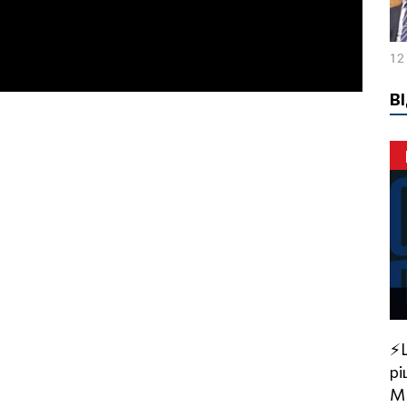
12
В
⚡️LIVE: Річниця звірства ХАМАС. Прийнято
рі
М