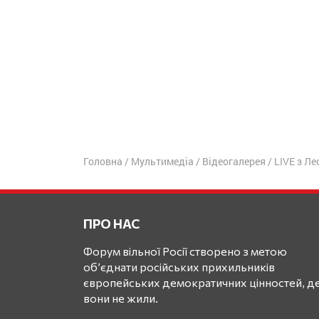
Головна
/
Мультимедіа
/
Відеогалерея
/
LIVE з Л
ПРО НАС
Форум вільної Росії створено з метою
об’єднати російських прихильників
європейських демократичних цінностей, де
вони не жили.