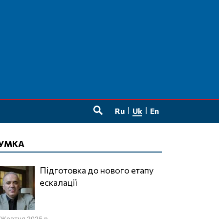
Ru
Uk
En
SEARCH
УМКА
Підготовка до нового етапу
ескалації
 Жовтня 2025 р.