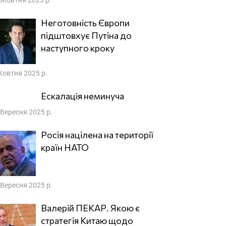
Неготовність Європи
підштовхує Путіна до
наступного кроку
Жовтня 2025 р.
Ескалація неминуча
 Вересня 2025 р.
Росія націлена на території
країн НАТО
 Вересня 2025 р.
Валерій ПЕКАР. Якою є
стратегія Китаю щодо