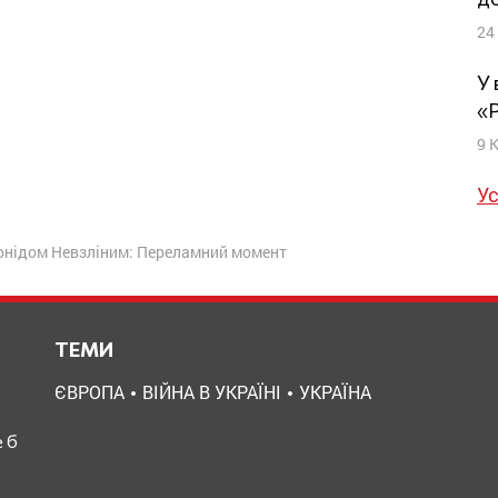
24
У 
«
9 
Ус
еонідом Невзліним: Переламний момент
ТЕМИ
ЄВРОПА
ВІЙНА В УКРАЇНІ
УКРАЇНА
 б