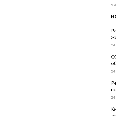
9 
Н
Ро
жи
24
ЄС
об
24
Ре
по
24
Ки
до