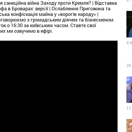
ся санкційна війна Заходу проти Кремля? | Відставка
фа в Броварах: версії | Ослаблення Пригожина та
ська конфіскація майна у «ворогів народу» |
 обговорюємо з громадським діячем та бізнесменом
ок о 16:30 за київським часом. Ставте свої
них ми озвучимо в ефірі.
9 
26
12