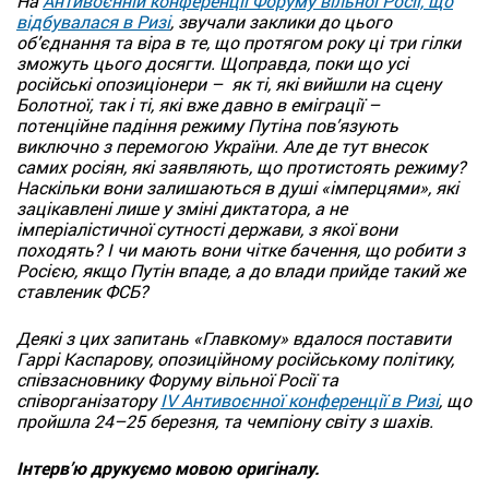
На
Антивоєнній конференції Форуму вільної Росії, що
відбувалася в Ризі
, звучали заклики до цього
об’єднання та віра в те, що протягом року ці три гілки
зможуть цього досягти. Щоправда, поки що усі
російські опозиціонери – як ті, які вийшли на сцену
Болотної, так і ті, які вже давно в еміграції –
потенційне падіння режиму Путіна пов’язують
виключно з перемогою України. Але де тут внесок
самих росіян, які заявляють, що протистоять режиму?
Наскільки вони залишаються в душі «імперцями», які
зацікавлені лише у зміні диктатора, а не
імперіалістичної сутності держави, з якої вони
походять? І чи мають вони чітке бачення, що робити з
Росією, якщо Путін впаде, а до влади прийде такий же
ставленик ФСБ?
Деякі з цих запитань «Главкому» вдалося поставити
Гаррі Каспарову, опозиційному російському політику,
співзасновнику Форуму вільної Росії та
співорганізатору
IV Антивоєнної конференції в Ризі
, що
пройшла 24–25 березня, та чемпіону світу з шахів.
Інтерв’ю друкуємо мовою оригіналу.