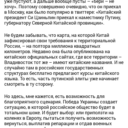
уже пустуют, а дальше вообще пусты – «бери – не
хочу». Поэтому совершенно очевидно, что он приехал
в Москву, как было популярно в твиттере: «Китайский
президент Си Цзиньпин приехал к наместнику Путину,
губернатору Северной Китайской провинции».
Не будем забывать, что карта, на которой Китай
зафиксировал свои требования к территориальной
России, – на полтора миллиона квадратных
километров. Недавно она была опубликована на
китайских официальных сайтах, где все территории –
Владивосток тот же – имеют китайские названия. И не
случайно там в российских государственных
структурах бесплатно предлагают курсы китайского
языка. То есть, часть путинской элиты уже начинает
смотреть в ту сторону.
Но здесь, мне кажется, есть возможность для
благоприятного сценария. Победа Украины создает
ситуацию, в которой российское общество будет в
тотальном шоке. И будет выбор: или приползти на
коленях в Европу, пытаться получить возможность
вернуться, выплатив репарации и отдав военных