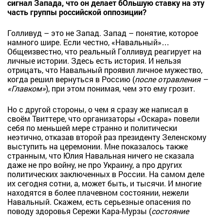
сигнал Запада, что он делает бОльшую ставку на эту
часть группы российской оппозиции?
Голливуд – это не Запад. Запад – понятие, которое
намного шире. Если честно, «Навальный»…
Общеизвестно, что реальный Голливуд реагирует на
личные истории. Здесь есть история. И нельзя
отрицать, что Навальный проявил личное мужество,
когда решил вернуться в Россию (
после отравления –
«Главком»
), при этом понимая, чем это ему грозит.
Но с другой стороны, о чем я сразу же написал в
своём Твиттере, что организаторы «Оскара» повели
себя по меньшей мере странно и политически
неэтично, отказав второй раз президенту Зеленскому
выступить на церемонии. Мне показалось также
странным, что Юлия Навальная ничего не сказала
даже не про войну, не про Украину, а про других
политических заключенных в России. На самом деле
их сегодня сотни, а, может быть, и тысячи. И многие
находятся в более плачевном состоянии, нежели
Навальный. Скажем, есть серьезные опасения по
поводу здоровья Сережи Кара-Мурзы (
состояние