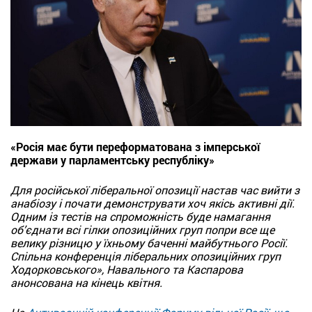
«Росія має бути переформатована з імперської
держави у парламентську республіку»
Для російської ліберальної опозиції настав час вийти з
анабіозу і почати демонструвати хоч якісь активні дії.
Одним із тестів на спроможність буде намагання
об’єднати всі гілки опозиційних груп попри все ще
велику різницю у їхньому баченні майбутнього Росії.
Спільна конференція ліберальних опозиційних груп
Ходорковського», Навального та Каспарова
анонсована на кінець квітня.