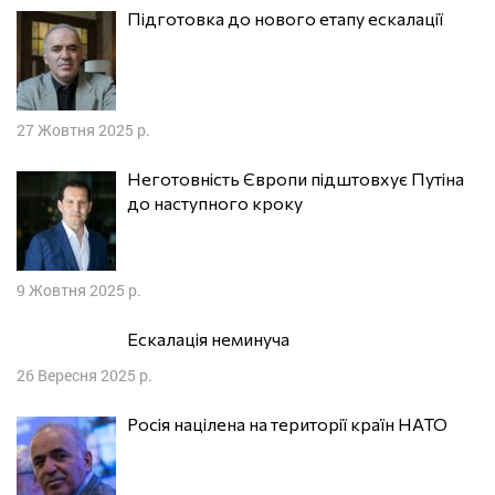
Підготовка до нового етапу ескалації
27 Жовтня 2025 р.
Неготовність Європи підштовхує Путіна
до наступного кроку
9 Жовтня 2025 р.
Ескалація неминуча
26 Вересня 2025 р.
Росія націлена на території країн НАТО