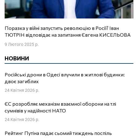
Поразка у війні запустить революцію в Росії? Іван
ТЮТРІН відповідає на запитання Євгена КИСЕЛЬОВА
9 Лютого 2025 р.
НОВИНИ
Російські дрони в Одесі влучили в житлові будинки:
двоє загиблих
24 Квітня 2026 р.
ЄС розробляє механізм взаємної оборони на тлі
сумнівів у надійності НАТО
24 Квітня 2026 р.
Рейтинг Путіна падає сьомий тиждень поспіль