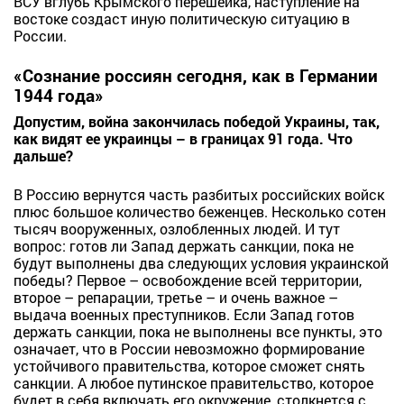
ВСУ вглубь Крымского перешейка, наступление на
востоке создаст иную политическую ситуацию в
России.
«Сознание россиян сегодня, как в Германии
1944 года»
Допустим, война закончилась победой Украины, так,
как видят ее украинцы – в границах 91 года. Что
дальше?
В Россию вернутся часть разбитых российских войск
плюс большое количество беженцев. Несколько сотен
тысяч вооруженных, озлобленных людей. И тут
вопрос: готов ли Запад держать санкции, пока не
будут выполнены два следующих условия украинской
победы? Первое – освобождение всей территории,
второе – репарации, третье – и очень важное –
выдача военных преступников. Если Запад готов
держать санкции, пока не выполнены все пункты, это
означает, что в России невозможно формирование
устойчивого правительства, которое сможет снять
санкции. А любое путинское правительство, которое
будет в себя включать его окружение, столкнется с