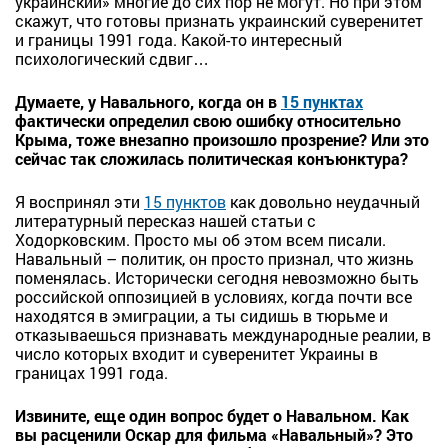
украинский» многие до сих пор не могут. Но при этом
скажут, что готовы признать украинский суверенитет
и границы 1991 года. Какой-то интересный
психологический сдвиг…
Думаете, у Навального, когда он в
15 пунктах
фактически определил свою ошибку относительно
Крыма, тоже внезапно произошло прозрение? Или это
сейчас так сложилась политическая конъюнктура?
Я воспринял эти
15 пунктов
как довольно неудачный
литературный пересказ нашей статьи с
Ходорковским. Просто мы об этом всем писали.
Навальный – политик, он просто признал, что жизнь
поменялась. Исторически сегодня невозможно быть
российской оппозицией в условиях, когда почти все
находятся в эмиграции, а ты сидишь в тюрьме и
отказываешься признавать международные реалии, в
число которых входит и суверенитет Украины в
границах 1991 года.
Извините, еще один вопрос будет о Навальном. Как
вы расценили Оскар для фильма «Навальный»? Это