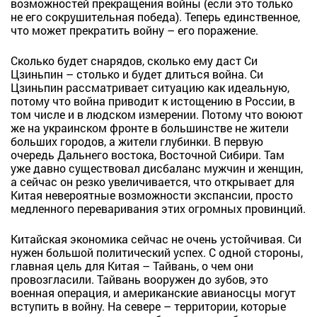
возможностей прекращения войны (если это только
не его сокрушительная победа). Теперь единственное,
что может прекратить войну – его поражение.
Сколько будет снарядов, сколько ему даст Си
Цзиньпин – столько и будет длиться война. Си
Цзиньпин рассматривает ситуацию как идеальную,
потому что война приводит к истощению в России, в
том числе и в людском измерении. Потому что воюют
же на украинском фронте в большинстве не жители
больших городов, а жители глубинки. В первую
очередь Дальнего востока, Восточной Сибири. Там
уже давно существовал дисбаланс мужчин и женщин,
а сейчас он резко увеличивается, что открывает для
Китая невероятные возможности экспансии, просто
медленного переваривания этих огромных провинций.
Китайская экономика сейчас не очень устойчивая. Си
нужен большой политический успех. С одной стороны,
главная цель для Китая – Тайвань, о чем они
провозгласили. Тайвань вооружен до зубов, это
военная операция, и американские авианосцы могут
вступить в войну. На севере – территории, которые