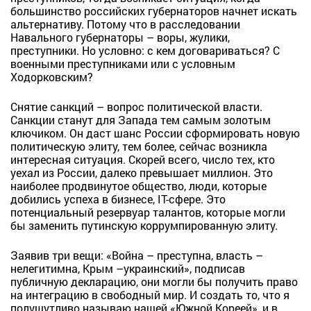
большинство российских губернаторов начнет искать
альтернативу. Потому что в расследовании
Навального губернаторы – воры, жулики,
преступники. Но условно: с кем договариваться? С
военными преступниками или с условным
Ходорковским?
Снятие санкций – вопрос политической власти.
Санкции станут для Запада тем самым золотым
ключиком. Он даст шанс России сформировать новую
политическую элиту, тем более, сейчас возникла
интересная ситуация. Скорей всего, число тех, кто
уехал из России, далеко превышает миллион. Это
наиболее продвинутое общество, люди, которые
добились успеха в бизнесе, ІТ-сфере. Это
потенциальный резервуар талантов, которые могли
бы заменить путинскую коррумпированную элиту.
Заявив три вещи: «Война – преступна, власть –
нелегитимна, Крым –украинский», подписав
публичную декларацию, они могли бы получить право
на интеграцию в свободный мир. И создать то, что я
полушутливо называю нашей «Южной Кореей», и в