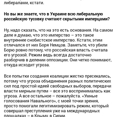
либералами, кстати.
Но вы же знаете, что в Украине всю либеральную
российскую тусовку считают скрытыми имперцами?
Ну, надо сказать, что на это есть основания. На самом
деле я думаю, что это имперство – это такое
внутреннее снобистское имперство. Кстати, этим
отличался от них Боря Немцов. Заметьте, что убили
Борю ровно потому, что российская власть считала
его угрозой. Режим ведь всегда достаточно
разборчив в делении оппозиции. Они четко понимают,
откуда исходит угроза.
Все попытки создания коалиции жестко пресекались,
потому что угроза объединения разных политических
сил под простой идеей свободных выборов, передачи
власти мирным путем – все это воспринималась как
угроза. А все остальное – пожалуйста. «Умные
голосования Навального», с моей точки зрения,
просто помогали легитимизировать режим, который
совершал преступления уже на международных
площадках – в Крыму, в Сирии.