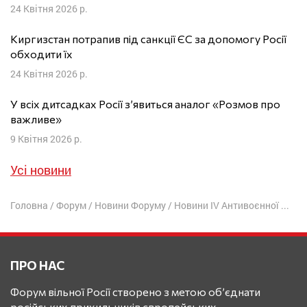
24 Квітня 2026 р.
Киргизстан потрапив під санкції ЄС за допомогу Росії
обходити їх
24 Квітня 2026 р.
У всіх дитсадках Росії з’явиться аналог «Розмов про
важливе»
9 Квітня 2026 р.
Усі новини
Головна
/
Форум
/
Новини Форуму
/
Новини IV Антивоєнної конференції
ПРО НАС
Форум вільної Росії створено з метою об’єднати
російських прихильників європейських