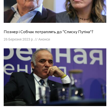
Познер і Собчак потраплять до “Списку Путіна”?
26 Березня 2023 р.
//
Анонси