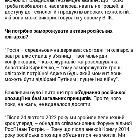
треба позбавляти, насамперед, навіть не грошей, а
доступу до технологій і продуктів високих технологій,
які вона може використовувати у своєму ВПК.
Чи потрібно заморожувати активи російських
олігархів?
“Росія – середньовічна держава: сьогодні ти олігарх, а
завтра вже сидиш у в’язниці і твої мільярди
конфісковані, – каже журналістка-розслідувачка
Анастасія Кириленко, – тому заморожувати гроші
олігархів потрібно! Адже в будь-який момент вони
можуть бути відібрані Путіним і пущені на війну”.
Важливим було і питання про
об’єднання російської
опозиції на базі загальних принципів
. Про те, чого
поки, на жаль, не вдавалося досягти.
“Після 24 лютого 2022 року ми зробили величезний
крок уперед, – обнадіяв співзасновник Форуму вільної
Росії Іван Тютрін. – Тому що після анексії Криму 2014
року російська опозиція об’єднатися не змогла. Ми