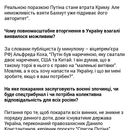
Реальною поразкою Путіна стане втрата Криму. Але
неможливість взяти Бахмут уже підриває його
авторитет”.
Чому повномасштабне вторгнення в Україну взагалі
виявилося можливим?
За словами публіциста (у минулому – віцепрем’єра
РФ) Альфреда Коха, “Путін був нареченою, яку сватали
двоє наречених, США та Китай. І він думав, що в
такому торзі в нього є право на “маленькі витівки”.
Мовляв, а я ось хочу напасти на Україну, і що ви мені
зробите, якщо я вам потрібен?”.
На яке покарання заслуговують воєнні злочинці, чи
буде спецтрибунал і чи потрібна колективна
відповідальність для всіх росіян?
Питання про те, щоб покарати всіх винних, не зникне з
порядку денного доти, доки існуватиме держава
Україна, переконаний правозахисник Данило
Константинов, керівник проєкту “Список Путіна”.