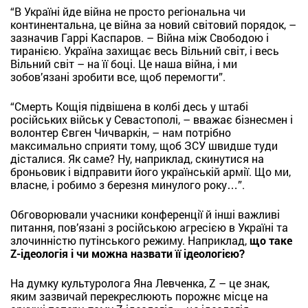
“В Україні йде війна не просто регіональна чи
континентальна, це війна за новий світовий порядок, –
зазначив Гаррі Каспаров. – Війна між Свободою і
тиранією. Україна захищає весь Вільний світ, і весь
Вільний світ – на її боці. Це наша війна, і ми
зобов’язані зробити все, щоб перемогти”.
“Смерть Кощія підвішена в колбі десь у штабі
російських військ у Севастополі, – вважає бізнесмен і
волонтер Євген Чичваркін, – нам потрібно
максимально сприяти тому, щоб ЗСУ швидше туди
дісталися. Як саме? Ну, наприклад, скинутися на
броньовик і відправити його українській армії. Що ми,
власне, і робимо з березня минулого року…”.
Обговорювали учасники конференції й інші важливі
питання, пов’язані з російською агресією в Україні та
злочинністю путінського режиму. Наприклад,
що таке
Z-ідеологія і чи можна назвати її ідеологією?
На думку культуролога Яна Левченка, Z – це знак,
яким зазвичай перекреслюють порожнє місце на