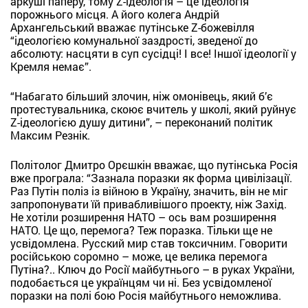
аркуші паперу, тому Z-ідеологія – це ідеологія
порожнього місця. А його колега Андрій
Архангельський вважає путінське Z-божевілля
“ідеологією комунальної заздрості, зведеної до
абсолюту: насцяти в суп сусідці! І все! Іншої ідеології у
Кремля немає”.
“Набагато більший злочин, ніж омонівець, який б’є
протестувальника, скоює вчитель у школі, який руйнує
Z-ідеологією душу дитини”, – переконаний політик
Максим Резнік.
Політолог Дмитро Орєшкін вважає, що путінська Росія
вже програла: “Зазнала поразки як форма цивілізації.
Раз Путін поліз із війною в Україну, значить, він не міг
запропонувати їй привабливішого проекту, ніж Захід.
Не хотіли розширення НАТО – ось вам розширення
НАТО. Це що, перемога? Теж поразка. Тільки ще не
усвідомлена. Русский мир став токсичним. Говорити
російською соромно – може, це велика перемога
Путіна?.. Ключ до Росії майбутнього – в руках України,
подобається це українцям чи ні. Без усвідомленої
поразки на полі бою Росія майбутнього неможлива.