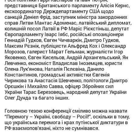
представниця Британського парламенту Алісія Кернс,
екскоординатор Держдепартаменту США щодо
санкцій Деніел Фрід, заступник міністра закордонних
справ Литви Мантас Адоменас, латвійський дипломат,
колишній посол Латвії в РФ Маріс Рієкстіньш, депутат
Європарламенту Іварс Іябс, російські опозиціонери
Геннадій Гудков, Євген Чичваркін, Дмитро Гудков,
Максим Рєзнік, публіцисти Альфред Кох і Олександр
Морозов, галерист Марат Гельман, журналісти Ігор
Яковенко, Євген Кисельов, Андрій Архангельський, Ян
Левченко, економіст Владислав Іноземцев, юристи
Олена Лук’янова, Наталія Пєлєвіна, Данило
Константинов, громадські активістки Євгенія
Чирикова та Анастасія Шевченко, політологи Дмитро
Орєшкін і Михайло Савва, офіцер Збройних сил
України Тарас Березовець, народний депутат України
Олег Дунда та багато інших.
Головною тезою конференції сміливо можна назвати
“Перемогу – Україні, свободу – Росії!”, оскільки в тому,
що українська перемога і крах путінської диктатури в
РФ взаємопов’язані, ніхто не сумнівався.