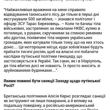
“Найжахливіше враження на мене справило
відвідування Ізюмського лісу, де тільки в перші дні
ексгумували 500 загиблих, – зізнався політолог і
офіцер ЗСУ Тарас Березовець. – Коли ти бачиш тіла
військових, застрелених за лекалами НКВС, кулею в
потилицю, з руками, скрученими за спиною ременем
або дротом, понівечені тіла мирних українських
громадян, яких катували тільки тому, що на них хтось
доніс… Це моторошне місце, куди зобов’язані будуть
приїхати тисячі росіян, щоб на власні очі побачити
наслідки путінської політики геноциду, що
застосовується в Україні. Так само, як і в Маріуполь,
де тіла вбитих досі не ховають. Їх просто зносять зі
зруйнованими будинками…”.
Якими повинні бути санкції Заходу щодо путінської
Росії?
Британська політикиня Алісія Кернс розглядає санкції
як інструмент не лише покарання, а й впливу на
подальшу поведінку, а російсько-американський
економіст Владислав Іноземцев вважає, що Росію