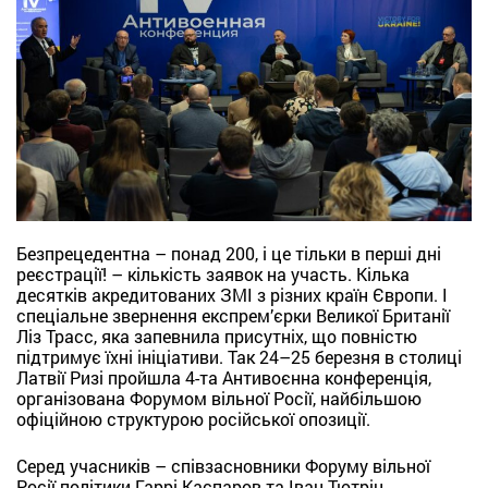
Безпрецедентна – понад 200, і це тільки в перші дні
реєстрації! – кількість заявок на участь. Кілька
десятків акредитованих ЗМІ з різних країн Європи. І
спеціальне звернення експрем’єрки Великої Британії
Ліз Трасс, яка запевнила присутніх, що повністю
підтримує їхні ініціативи. Так 24–25 березня в столиці
Латвії Ризі пройшла 4-та Антивоєнна конференція,
організована Форумом вільної Росії, найбільшою
офіційною структурою російської опозиції.
Серед учасників – співзасновники Форуму вільної
Росії політики Гаррі Каспаров та Іван Тютрін,