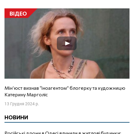
ВІДЕО
Мін’юст визнав “іноагентом” блогерку та художницю
Катерину Марголіс
13 Грудня 2024 р.
НОВИНИ
Російські дрони в Одесі влучили в житлові будинки: