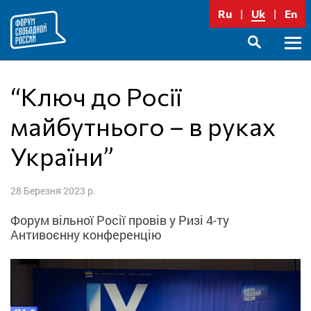
Перейти
Ru
Uk
En
до
вмісту
Голо
SEARCH
меню
“Ключ до Росії
майбутнього – в руках
України”
28 Березня 2023 р.
Форум вільної Росії провів у Ризі 4-ту
Антивоєнну конференцію