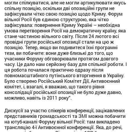
могли спілкуватися, але не могли артикулювати якусь
спільну позицію, оскільки дві опозиційні групи не
зафіксували чітко свою позицію щодо Криму. Форум
вільної Росії був єдиною структурою, яка чітко
зафіксувала: повернення Криму Україні – необхідна
умова перетворення Росії на демократичну країну, яка
стане частиною вільного світу. Після 24 лютого всі
провідні групи російської опозиції стали на цю ж
позицію. Тепер, якщо ви подивитеся їхні програмні
тези, ви побачите: вони дуже близькі до того, що
учасники Форуму обговорювали протягом довгого
часу. Це дало нам серйозну базу для спільної роботи. І
ця робота почалася практично одразу після
повномасштабного путінського вторгнення в Україну.
Було створено Російський Комітет Дії, Антивоєнний
комітет, і, взагалі, я вважаю, що такого рівня
консолідації російської опозиції не було дуже давно,
можливо, навіть із 2011 року”.
Дискусії за участю спікерів конференції, зацікавлених
представників громадськості та ЗМІ можна побачити
на ютуб-каналі Форуму вільної Росії: там викладено
трансляцію 4-ї Антивоєнної конференції. Яка, до речі,