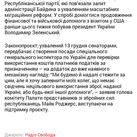
Республіканської партії, які пов’язали запит
адміністрації Байдена з ухваленням масштабних
міграційних реформ. У спробі домогтися продовження
фінансової та військової допомоги з візитом у США
раніше цього тижня побував президент України
Володимир Зеленський.
Законопроєкт, ухвалений 13 грудня сенаторами,
передбачає створення посади спеціального
генерального інспектора по Україні для перевірки
використання коштів платників податків за
призначенням – на додаток до вже наявного
механізму нагляду. “Ми будемо й надалі стежити за
цим, але я хочу запевнити моїх колег, що немає
свідчень нецільового використання зброї, наданої
Україні, або будь-якої іншої допомоги”, – заявив голова
комітету Палати представників зі збройних сил
республіканець Майк Роджерс, виступаючи на
підтримку проєкту.
Джерело:
Радіо Свобода