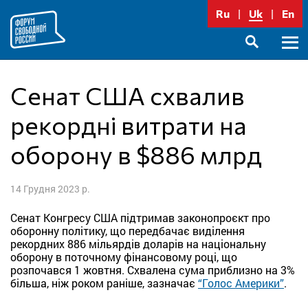
Перейти
Ru
Uk
En
до
вмісту
Голо
SEARCH
меню
Сенат США схвалив
рекордні витрати на
оборону в $886 млрд
14 Грудня 2023 р.
Сенат Конгресу США підтримав законопроєкт про
оборонну політику, що передбачає виділення
рекордних 886 мільярдів доларів на національну
оборону в поточному фінансовому році, що
розпочався 1 жовтня. Схвалена сума приблизно на 3%
більша, ніж роком раніше, зазначає
“Голос Америки”
.