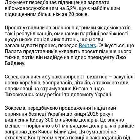
Документ передбачає підвищення зарплати
військовослужбовцям на 5,2%, що є найбільшим
підвищенням більш ніж за 20 років.
Проєкт ухвалили за значної підтримки як демократів,
так і республіканців, оминаючи партійні розбіжності
щодо низки соціальних питань, що могли
загальмувати процес, передає
Reuters
. Очікується, що
Палата представників ухвалить проєкт пізніше цього
тижня, потім він надійде на підпис президенту Джо
Байдену.
Серед зазначених у законопроєкті видатків – закупівлі
нових кораблів, боєприпасів, літаків, а також заходи,
спрямовані на стримування Китаю в Індо-
Тихоокеанському регіоні та допомогу Україні.
Зокрема, передбачено продовження Ініціативи
сприяння безпеці України до кінця 2026 року і
виділення Києву 300 мільйонів доларів. Це значно
менше – порівняно з 61 мільярдом доларів, які раніше
запросив для Києва Білий дім. Ця сума досі не
схвалена Конгресом через позицію законодавців від