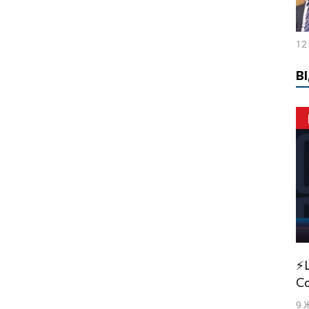
12
В
⚡️LIVE: У Кремлі злякалися «Томагавків».
Со
9 