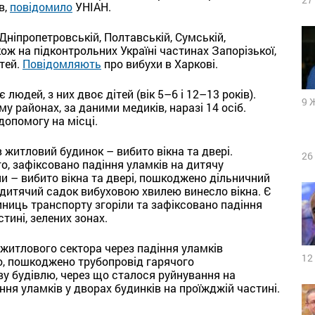
в,
повідомило
УНІАН.
 Дніпропетровській, Полтавській, Сумській,
акож на підконтрольних Україні частинах Запорізької,
стей.
Повідомляють
про вибухи в Харкові.
людей, з них двоє дітей (вік 5–6 і 12–13 років).
9 
 районах, за даними медиків, наразі 14 осіб.
допомогу на місці.
житловий будинок – вибито вікна та двері.
26
о, зафіксовано падіння уламків на дитячу
и – вибито вікна та двері, пошкоджено дільничний
а дитячий садок вибуховою хвилею винесло вікна. Є
иниць транспорту згоріли та зафіксовано падіння
тині, зелених зонах.
 житлового сектора через падіння уламків
12
о, пошкоджено трубопровід гарячого
у будівлю, через що сталося руйнування на
ння уламків у дворах будинків на проїжджій частині.