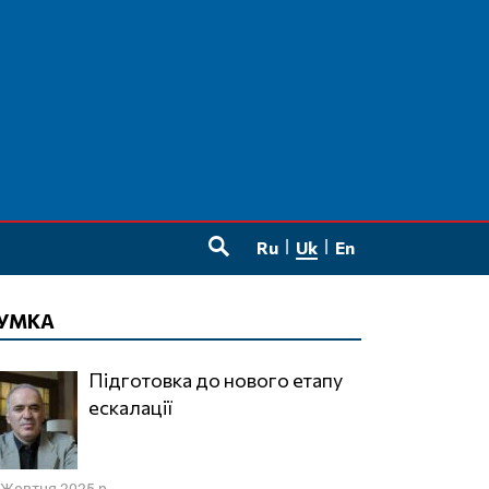
Ru
Uk
En
SEARCH
УМКА
Підготовка до нового етапу
ескалації
 Жовтня 2025 р.