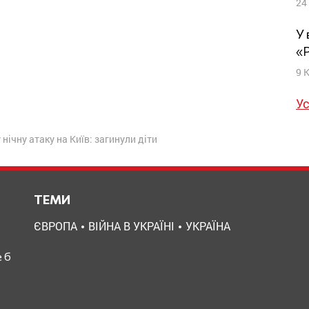
24
У 
«
9 
Ус
нічну атаку на Київ: загинули діти
ТЕМИ
ЄВРОПА
ВІЙНА В УКРАЇНІ
УКРАЇНА
 б