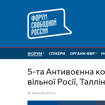
Перейти
до
вмісту
ФОРУМ
СПІКЕРИ
ОРГАНИ ФВР
Н
5-та Антивоєнна конференція Форуму
вільної Росії, Таллі
20 Вересня 2023 р.