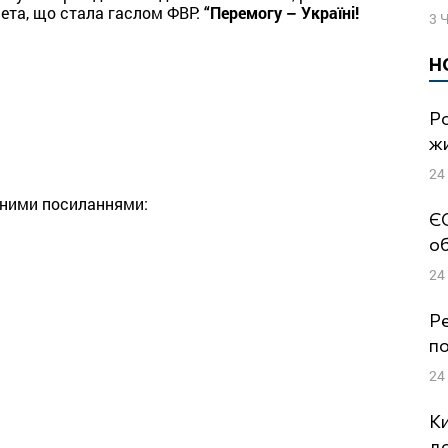
мета, що стала гаслом ФВР:
“Перемогу – Україні!
3 
Н
Ро
жи
24
пними посиланнями:
ЄС
об
24
Ре
по
24
Ки
до