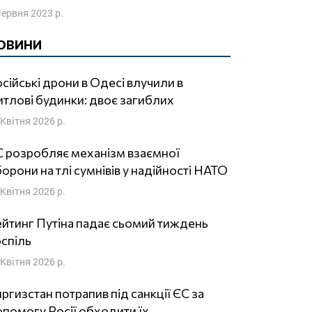
Червня 2023 р.
ОВИНИ
сійські дрони в Одесі влучили в
тлові будинки: двоє загиблих
 Квітня 2026 р.
 розробляє механізм взаємної
орони на тлі сумнівів у надійності НАТО
 Квітня 2026 р.
йтинг Путіна падає сьомий тиждень
спіль
 Квітня 2026 р.
ргизстан потрапив під санкції ЄС за
помогу Росії обходити їх