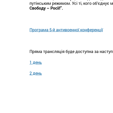
путінським режимом. Усі ті, кого об’єднує 
Свободу – Росії!”.
Програма 5-й антивоенної конференції
Пряма трансляція буде доступна за насту
1 день
2 день