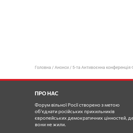
Головна
/
Анонси
/
5-та Антивоєнна конференція Ф
ПРО НАС
Форум вільної Росії створено з метою
об’єднати російських прихильників
європейських демократичних цінностей, де
вони не жили.