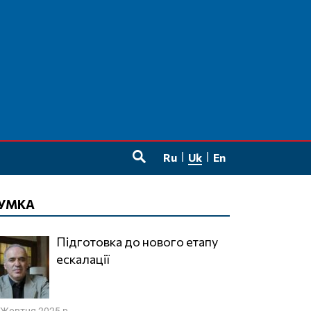
Ru
Uk
En
SEARCH
УМКА
Підготовка до нового етапу
ескалації
 Жовтня 2025 р.