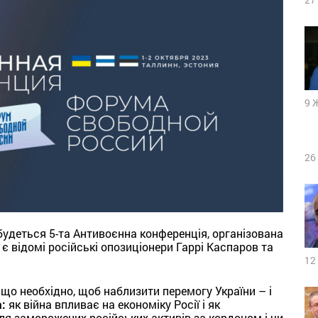
9 
26
ідбудеться 5-та Антивоєнна конференція, організована
є відомі російські опозиціонери Гаррі Каспаров та
12
що необхідно, щоб наблизити перемогу України – і
:
як війна впливає на економіку Росії і як
оля заморожених російських активів за кордоном і чи