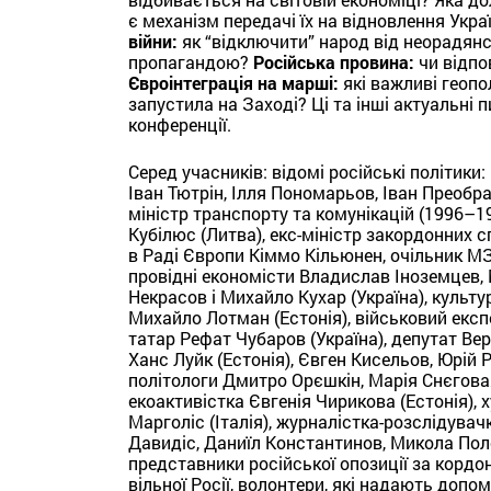
є механізм передачі їх на відновлення Укра
війни:
як “відключити” народ від неорадянс
пропагандою?
Російська провина:
чи відпо
Євроінтеграція на марші:
які важливі геопо
запустила на Заході? Ці та інші актуальні
конференції.
Серед учасників: відомі російські політики:
Іван Тютрін, Ілля Пономарьов, Іван Преобра
міністр транспорту та комунікацій (1996–
Кубілюс (Литва), екс-міністр закордонних с
в Раді Європи Кіммо Кільюнен, очільник М
провідні економісти Владислав Іноземцев, 
Некрасов і Михайло Кухар (Україна), культ
Михайло Лотман (Естонія), військовий експ
татар Рефат Чубаров (Україна), депутат Ве
Ханс Луйк (Естонія), Євген Кисельов, Юрій Р
політологи Дмитро Орєшкін, Марія Снєговая 
екоактивістка Євгенія Чирикова (Естонія),
Марголіс (Італія), журналістка-розслідува
Давидіс, Даниїл Константинов, Микола Пол
представники російської опозиції за кордо
вільної Росії, волонтери, які надають допо