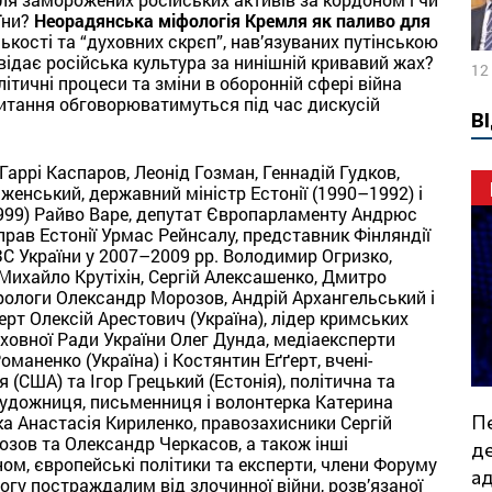
їни?
Неорадянська міфологія Кремля як паливо для
ькості та “духовних скрєп”, нав’язуваних путінською
відає російська культура за нинішній кривавий жах?
12
літичні процеси та зміни в оборонній сфері війна
 питання обговорюватимуться під час дискусій
В
 Гаррі Каспаров, Леонід Гозман, Геннадій Гудков,
женський, державний міністр Естонії (1990–1992) і
1999) Райво Варе, депутат Європарламенту Андрюс
прав Естонії Урмас Рейнсалу, представник Фінляндії
ЗС України у 2007–2009 рр. Володимир Огризко,
Михайло Крутіхін, Сергій Алексашенко, Дмитро
урологи Олександр Морозов, Андрій Архангельський і
ерт Олексій Арестович (Україна), лідер кримських
рховної Ради України Олег Дунда, медіаексперти
оманенко (Україна) і Костянтин Еґґерт, вчені-
(США) та Ігор Грецький (Естонія), політична та
 художниця, письменниця і волонтерка Катерина
Перемога України спричинить повний
чка Анастасія Кириленко, правозахисники Сергій
озов та Олександр Черкасов, а також інші
де
ном, європейські політики та експерти, члени Форуму
а
могу постраждалим від злочинної війни, розв’язаної