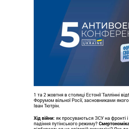
1 та 2 жовтня в столиці Естонії Таллінні в
Форумом вільної Росії, засновниками якого 
Іван Тютрін.
Хід війни:
як просуваються ЗСУ на фронті і 
падіння путінського режиму?
Смертономіка
відбивається на світовій економіці? Яка д