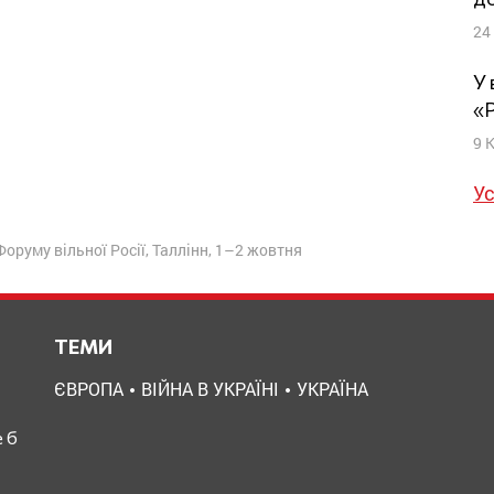
24
У 
«
9 
Ус
оруму вільної Росії, Таллінн, 1–2 жовтня
ТЕМИ
ЄВРОПА
ВІЙНА В УКРАЇНІ
УКРАЇНА
 б