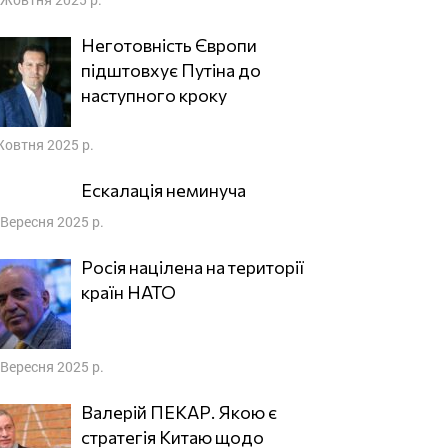
Неготовність Європи
підштовхує Путіна до
наступного кроку
Жовтня 2025 р.
Ескалація неминуча
 Вересня 2025 р.
Росія націлена на території
країн НАТО
 Вересня 2025 р.
Валерій ПЕКАР. Якою є
стратегія Китаю щодо