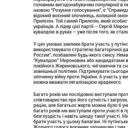
головним вигодонабувачем популярної в пев
назвою “Розумне голосування”, є “Справедли
відомий воєнний злочинець, колишній омон
Прилєпін. Той самий Прилєпін, який особис
українців. А лідер цієї партії – Сергій Ми
кувалдою в руках – уже після того, як стал
У цих умовах заклики брати участь у путін
використовувати стратегію багаторічної да
России”, позбавлені будь-якого сенсу. Нем
“Кувалдою” Мироновим або кандидатами від
покійного Жириновського, чиї маячня та сн
зовнішньої політики. Підтримувати сьогодні
злочинну війну проти України. А участь у в
можна вважати легалізацією краденого.
Багато років ми послідовно виступали про
співтовариство про його сутність і загрози
рацію, але багатьох жертв можна було б ун
багато років ми виступали проти участі в
безглуздість і навіть шкоду такої участі. 
брати участь у цьому балагані. Ні путінсь
Жодного голосу воєнним злочинцям і тим, 