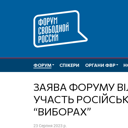
Перейти
до
вмісту
ФОРУМ
СПІКЕРИ
ОРГАНИ ФВР
Н
ЗАЯВА ФОРУМУ ВІЛЬНОЇ РОСІЇ ПРО
УЧАСТЬ РОСІЙСЬК
“ВИБОРАХ”
23 Серпня 2023 р.