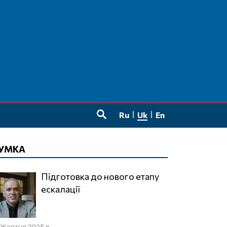
Ru
Uk
En
SEARCH
УМКА
Підготовка до нового етапу
ескалації
 Жовтня 2025 р.