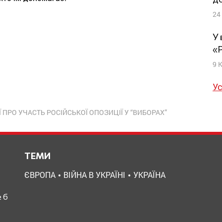
24
У 
«
9 
Ус
 ПРО УЧАСТЬ РОСІЙСЬКОЇ ОПОЗИЦІЇ У “ВИБОРАХ”
ТЕМИ
ЄВРОПА
ВІЙНА В УКРАЇНІ
УКРАЇНА
 б