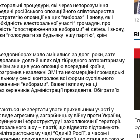
торальні процедури, які через непорозуміння
редині російського опозиційного співтовариства
атегію опозиції на цих “виборах”. І знову, як і
12
бхідність електоральної участі” громадян, про
ість “спостереження за виборами” et cetera. І знову,
В
ки “голосувати за будь-яку іншу партію”, крім
севдовиборах мало змінилися за довгі роки, зате
одолавши довгий шлях від гібридного авторитаризму
інізм знищив усю опозицію всередині країни,
розгромив незалежні ЗМІ та некомерційні громадські
вальному сенсі контролює всі форми суспільного
званими “виборами”. Важелі впливу на ці
 керівників Адміністрації президента. Обіграти їх
гаються не звертати уваги прихильники участі у
 веде агресивну, загарбницьку війну проти України,
Глобальний розклад із Гаррі Каспаровим:
руйнуючи інфраструктуру і захоплюючи її території.
торального шоу – партії, що відверто підтримують
Р
ілітаристському чаді “Єдиній Росії”, а часом і
П
ктерним прикладом такої партії, що стала до того ж