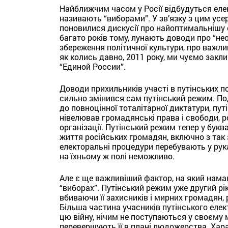
Найближчим часом у Росії відбудуться елек
називають “виборами”. У зв’язку з цим усе
поновилися дискусії про найоптимальнішу стр
багато років тому, лунають доводи про “нео
збереження політичної культури, про важлив
як колись давно, 2011 року, ми чуємо закли
“Единой России”.
Доводи прихильників участі в путінських п
сильно змінився сам путінський режим. П
до повноцінної тоталітарної диктатури, пут
нівелював громадянські права і свободи, 
організації. Путінський режим тепер у бук
життя російських громадян, включно з так 
електоральні процедури перебувають у руках
на їхньому ж полі неможливо.
Але є ще важливіший фактор, на який нама
“виборах”. Путінський режим уже другий рік
вбиваючи її захисників і мирних громадян, 
Більша частина учасників путінського елек
цю війну, нічим не поступаються у своєму м
перевершують її в плані людожерства. Хара