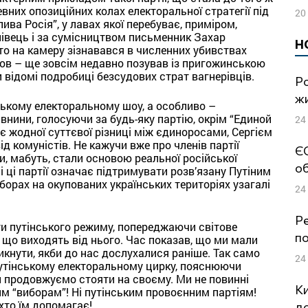
них опозиційних колах електоральної стратегії під
20
ва Росія”, у лавах якої перебуває, приміром,
івець і за сумісництвом письменник Захар
Н
то на камеру зізнавався в численних убивствах
ронов – ще зовсім недавно позував із пригожинською
и відомі подробиці безсудових страт вагнерівців.
Ро
жи
ському електоральному шоу, а особливо –
внини, голосуючи за будь-яку партію, окрім “Единой
24
ає жодної суттєвої різниці між єдиноросами, Сергієм
 комуністів. Не кажучи вже про членів партії
ЄС
и, мабуть, стали основою реальної російської
об
 ці партії означає підтримувати розв’язану Путіним
иборах на окупованих українських територіях узагалі
24
Ре
ти путінського режиму, попереджаючи світове
по
, що виходять від нього. Час показав, що ми мали
икнути, якби до нас дослухалися раніше. Так само
24
 путінському електоральному цирку, пояснюючи
Ми продовжуємо стояти на своєму. Ми не повинні
Ки
ким “виборам”! Ні путінським провоєнним партіям!
хто їм допомагає!
до