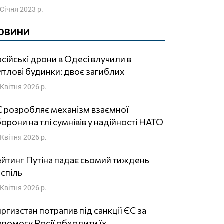
 Січня 2023 р.
ОВИНИ
сійські дрони в Одесі влучили в
тлові будинки: двоє загиблих
 Квітня 2026 р.
 розробляє механізм взаємної
орони на тлі сумнівів у надійності НАТО
 Квітня 2026 р.
йтинг Путіна падає сьомий тиждень
спіль
 Квітня 2026 р.
ргизстан потрапив під санкції ЄС за
помогу Росії обходити їх