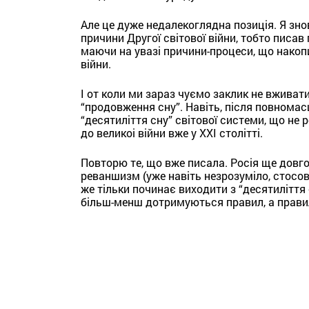
Але це дуже недалекоглядна позиція. Я знов
причини Другої світової війни, тобто писав 
маючи на увазі причини-процеси, що накопи
війни.
І от коли ми зараз чуємо заклик не вживати 
“продовження сну”. Навіть, після повнома
“десятиліття сну” світової системи, що не р
до великоі війни вже у ХХІ столітті.
Повторю те, що вже писала. Росія ще довго
реваншизм (уже навіть незрозуміло, стосов
же тільки починає виходити з “десятиліття 
більш-менш дотримуються правил, а правил