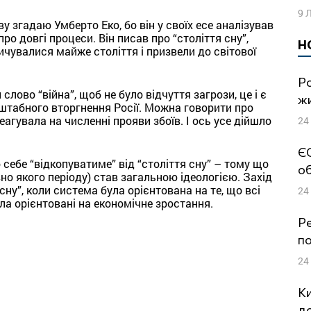
9 
у згадаю Умберто Еко, бо він у своїх есе аналізував
про довгі процеси. Він писав про “століття сну”,
Н
чувалися майже століття і призвели до світової
Ро
слово “війна”, щоб не було відчуття загрози, це і є
жи
сштабного вторгнення Росії. Можна говорити про
еагувала на численні прояви збоїв. І ось усе дійшло
24
ЄС
 себе “відкопуватиме” від “століття сну” – тому що
об
но якого періоду) став загальною ідеологією. Захід
сну”, коли система була орієнтована на те, що всі
24
а орієнтовані на економічне зростання.
Ре
по
24
Ки
до