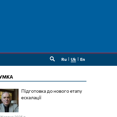
Ru
Uk
En
SEARCH
УМКА
Підготовка до нового етапу
ескалації
 Жовтня 2025 р.