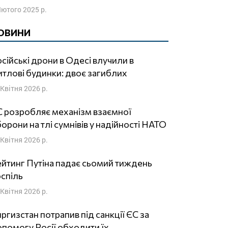
Лютого 2025 р.
ОВИНИ
сійські дрони в Одесі влучили в
тлові будинки: двоє загиблих
 Квітня 2026 р.
 розробляє механізм взаємної
орони на тлі сумнівів у надійності НАТО
 Квітня 2026 р.
йтинг Путіна падає сьомий тиждень
спіль
 Квітня 2026 р.
ргизстан потрапив під санкції ЄС за
помогу Росії обходити їх