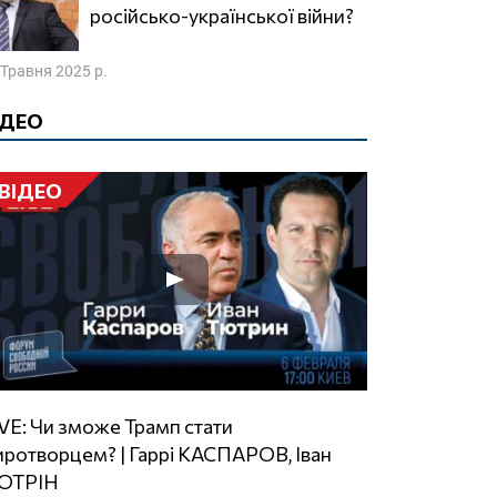
російсько-української війни?
 Травня 2025 р.
ІДЕО
ВІДЕО
ротворцем? | Гаррі КАСПАРОВ, Іван
ЮТРІН