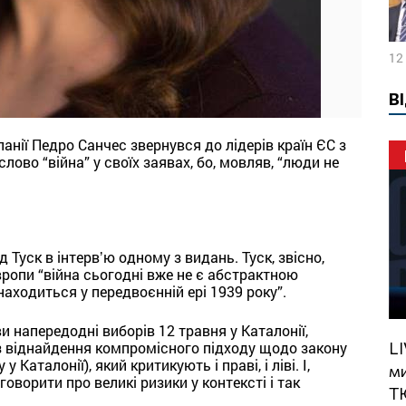
12
В
анії Педро Санчес звернувся до лідерів країн ЄС з
ово “війна” у своїх заявах, бо, мовляв, “люди не
Туск в інтервʼю одному з видань. Туск, звісно,
вропи “війна сьогодні вже не є абстрактною
находиться у передвоєнній ері 1939 року”.
и напередодні виборів 12 травня у Каталонії,
LIVE: Чи зможе Трамп стати
з віднайдення компромісного підходу щодо закону
Каталонії), який критикують і праві, і ліві. І,
ми
оворити про великі ризики у контексті і так
Т