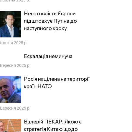
Неготовність Європи
підштовхує Путіна до
наступного кроку
Жовтня 2025 р.
Ескалація неминуча
 Вересня 2025 р.
Росія націлена на території
країн НАТО
 Вересня 2025 р.
Валерій ПЕКАР. Якою є
стратегія Китаю щодо