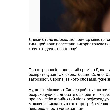
Днями стало відомо, що премʼєр-міністр Ісп
тим, щоб вони перестали використовувати сл
хочуть відчувати загрозу”.
Про це розповів польський премʼєр Дональд 
розкритикував такі слова, бо для Східноі Є
загрозою”. Європа, за його словами, “уже з
Ну, що ж. Можливо, Санчес робить такі заяв
розраховуючи відновити свій рейтинг чере
про амністію (прийнятий після референдуму у 
можливо, виходить з того, що треба менше г
невдоволеності урядуванням.