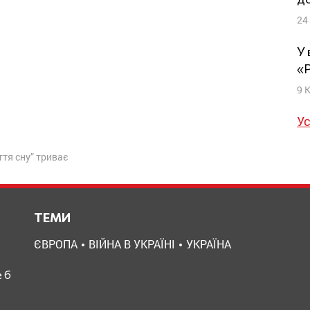
24
У 
«
9 
Ус
ття сну” триває
ТЕМИ
ЄВРОПА
ВІЙНА В УКРАЇНІ
УКРАЇНА
 б