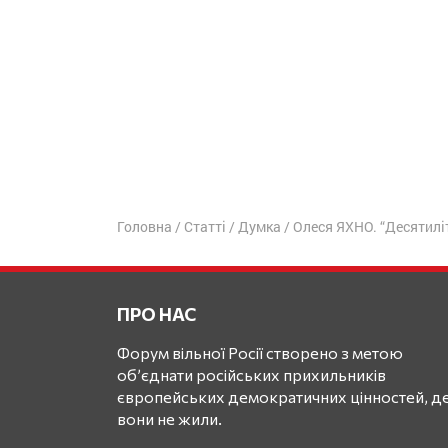
Головна
/
Статті
/
Думка
/
Олеся ЯХНО. “Десятилі
ПРО НАС
Форум вільної Росії створено з метою
об’єднати російських прихильників
європейських демократичних цінностей, де
вони не жили.