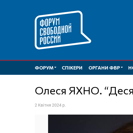
Перейти
до
вмісту
ФОРУМ
СПІКЕРИ
ОРГАНИ ФВР
Н
Олеся ЯХНО. “Деся
2 Квітня 2024 р.