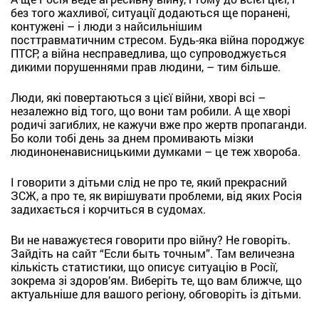
без того жахливої, ситуації додаються ще поранені,
контужені – і люди з найсильнішим
посттравматичним стресом. Будь-яка війна породжує
ПТСР, а війна несправедлива, що супроводжується
дикими порушеннями прав людини, – тим більше.
Люди, які повертаються з цієї війни, хворі всі –
незалежно від того, що вони там робили. А ще хворі
родичі загиблих, не кажучи вже про жертв пропаганди.
Бо коли тобі день за днем промивають мізки
людиноненависницькими думками – це теж хвороба.
І говорити з дітьми слід не про те, який прекрасний
ЗСЖ, а про те, як вирішувати проблеми, від яких Росія
задихається і корчиться в судомах.
Ви не наважуєтеся говорити про війну? Не говоріть.
Зайдіть на сайт “Если быть точным”. Там величезна
кількість статистики, що описує ситуацію в Росії,
зокрема зі здоров’ям. Виберіть те, що вам ближче, що
актуальніше для вашого регіону, обговоріть із дітьми.