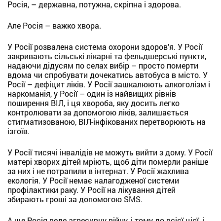
Росія, – державна, потужна, скріпна і здорова.
Але Росія – важко хвора.
У Росії розвалена система охорони здоров’я. У Росії
закривають сільські лікарні та фельдшерські пункти,
надаючи дідусям по селах вибір – просто померти
вдома чи спробувати дочекатись автобуса в місто. У
Росії – дефіцит ліків. У Росії зашкалюють алкоголізм і
наркоманія, у Росії – один із найвищих рівнів
поширення ВІЛ, і ця хвороба, яку досить легко
контролювати за допомогою ліків, залишається
стигматизованою, ВІЛ-інфікованих перетворюють на
ізгоїв.
У Росії тисячі інвалідів не можуть вийти з дому. У Росії
матері хворих дітей мріють, щоб діти померли раніше
за них і не потрапили в інтернат. У Росії жахлива
екологія. У Росії немає налагодженої системи
профілактики раку. У Росії на лікування дітей
збирають гроші за допомогою SMS.
А ще Росія веде агресивну війну, і тому до всієї цієї, і