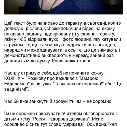
Цей текст було написано до теракту, а сьогодні, коли я
дописую ці слова, усі вже побачили відео, на якому
показано людину, підозрювану (!) у скоєнні теракту,
якій у ФСБ відрізали вухо, і фото людини, яку катували
струмом. Те, що там можуть відрізати що завгодно,
навряд чи може здивувати, а ось те, що це знімають і
демонстративно викладають у мережу, зайвий раз
доводить мою думку: Росія важко хвора.
Насилу стримую себе, щоб не починати кожну –
КОЖНУ – “Розмову про важливе з Тамарою
Ейдельман” із вигуків: “Та як вам не соромно!” або “Що
за цинізм!”.
Час би вже звикнути й зрозуміти: їм – не соромно.
Їм не соромно наказувати вчителям обговорювати з
дітьми тему “Росія – здорова держава”. Мене
особливо бісить тут слово “держава”. Ось вона, їхня