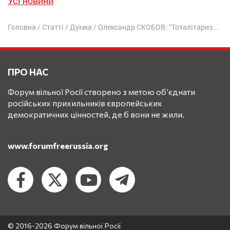
Усі новини
Головна
/
Статті
/
Думка
/
Олександр СКОБОВ: “Тоталітаризм повернувся в образі мракобісного путінського нацизму”
ПРО НАС
Форум вільної Росії створено з метою об’єднати
російських прихильників європейських
демократичних цінностей, де б вони не жили.
www.forumfreerussia.org
© 2016-2026 Форум вільної Росії