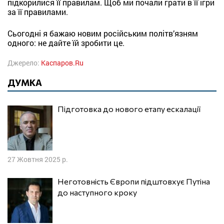
підкорилися її правилам. Щоб ми почали грати в її ігри
за її правилами.
Сьогодні я бажаю новим російським політв’язням
одного: не дайте їй зробити це.
Джерело:
Каспаров.Ru
ДУМКА
Підготовка до нового етапу ескалації
27 Жовтня 2025 р.
Неготовність Європи підштовхує Путіна
до наступного кроку