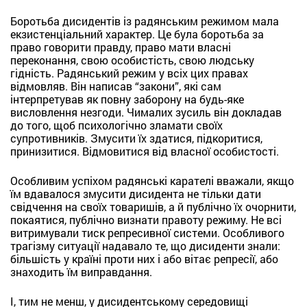
Боротьба дисидентів із радянським режимом мала
екзистенціальний характер. Це була боротьба за
право говорити правду, право мати власні
переконання, свою особистість, свою людську
гідність. Радянський режим у всіх цих правах
відмовляв. Він написав “закони”, які сам
інтерпретував як повну заборону на будь-яке
висловлення незгоди. Чималих зусиль він докладав
до того, щоб психологічно зламати своїх
супротивників. Змусити їх здатися, підкоритися,
принизитися. Відмовитися від власної особистості.
Особливим успіхом радянські карателі вважали, якщо
їм вдавалося змусити дисидента не тільки дати
свідчення на своїх товаришів, а й публічно їх очорнити,
покаятися, публічно визнати правоту режиму. Не всі
витримували тиск репресивної системи. Особливого
трагізму ситуації надавало те, що дисиденти знали:
більшість у країні проти них і або вітає репресії, або
знаходить їм виправдання.
І, тим не менш, у дисидентському середовищі