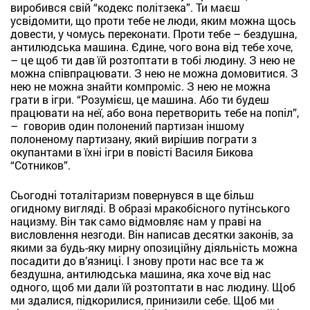
виробився свій “кодекс політзека”. Ти маєш
усвідомити, що проти тебе не люди, яким можна щось
довести, у чомусь переконати. Проти тебе – бездушна,
антилюдська машина. Єдине, чого вона від тебе хоче,
– це щоб ти дав їй розтоптати в тобі людину. З нею не
можна співпрацювати. З нею не можна домовитися. З
нею не можна знайти компроміс. З нею не можна
грати в ігри. “Розумієш, це машина. Або ти будеш
працювати на неї, або вона перетворить тебе на попіл”,
– говорив один полонений партизан іншому
полоненому партизану, який вирішив пограти з
окупантами в їхні ігри в повісті Василя Бикова
“Сотников”.
Сьогодні тоталітаризм повернувся в ще більш
огидному вигляді. В образі мракобісного путінського
нацизму. Він так само відмовляє нам у праві на
висловлення незгоди. Він написав десятки законів, за
якими за будь-яку мирну опозиційну діяльність можна
посадити до в’язниці. І знову проти нас все та ж
бездушна, антилюдська машина, яка хоче від нас
одного, щоб ми дали їй розтоптати в нас людину. Щоб
ми здалися, підкорилися, принизили себе. Щоб ми