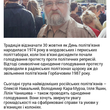
Традиція відзначати 30 жовтня як День політв’язня
народилася 1974 року в мордовських і пермських
політтаборах, коли їхні в’язні-дисиденти почали
голодування протесту проти політичних репресій.
Відтоді символічне одноденне голодування протесту
проводили в радянських політзонах щороку аж до
звільнення політв’язнів Горбачовим 1987 року.
Сьогодні група найвідоміших російських політв’язнів –
Олексій Навальний, Володимир Кара-Мурза, Ілля Яшин,
Лілія Чанишева – також проводять одноденне
голодування. Вони хочуть звернути увагу
громадськості на сфабриковані справи та умови у
в’язницях і колоніях.