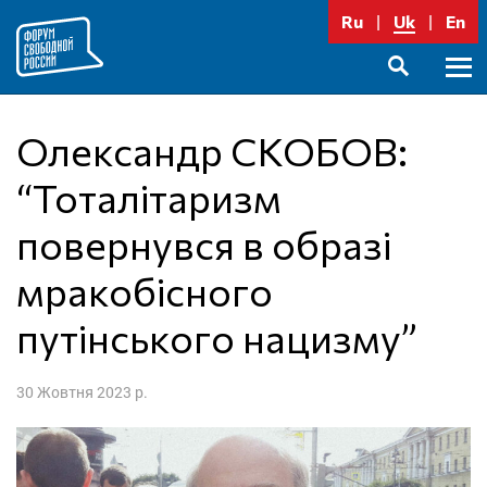
Перейти
Ru
Uk
En
до
вмісту
Голо
SEARCH
меню
Олександр СКОБОВ:
“Тоталітаризм
повернувся в образі
мракобісного
путінського нацизму”
30 Жовтня 2023 р.