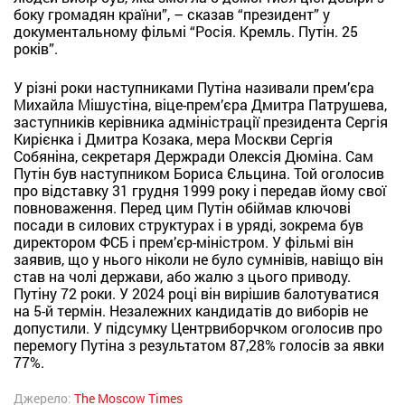
боку громадян країни”, – сказав “президент” у
документальному фільмі “Росія. Кремль. Путін. 25
років”.
У різні роки наступниками Путіна називали прем’єра
Михайла Мішустіна, віце-прем’єра Дмитра Патрушева,
заступників керівника адміністрації президента Сергія
Кирієнка і Дмитра Козака, мера Москви Сергія
Собяніна, секретаря Держради Олексія Дюміна. Сам
Путін був наступником Бориса Єльцина. Той оголосив
про відставку 31 грудня 1999 року і передав йому свої
повноваження. Перед цим Путін обіймав ключові
посади в силових структурах і в уряді, зокрема був
директором ФСБ і прем’єр-міністром. У фільмі він
заявив, що у нього ніколи не було сумнівів, навіщо він
став на чолі держави, або жалю з цього приводу.
Путіну 72 роки. У 2024 році він вирішив балотуватися
на 5-й термін. Незалежних кандидатів до виборів не
допустили. У підсумку Центрвиборчком оголосив про
перемогу Путіна з результатом 87,28% голосів за явки
77%.
Джерело:
The Moscow Times