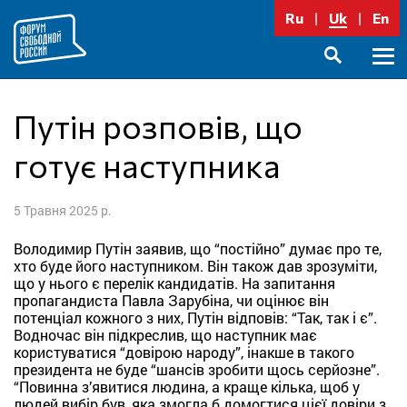
Перейти
Ru
Uk
En
до
вмісту
Голо
SEARCH
меню
Путін розповів, що
готує наступника
5 Травня 2025 р.
Володимир Путін заявив, що “постійно” думає про те,
хто буде його наступником. Він також дав зрозуміти,
що у нього є перелік кандидатів. На запитання
пропагандиста Павла Зарубіна, чи оцінює він
потенціал кожного з них, Путін відповів: “Так, так і є”.
Водночас він підкреслив, що наступник має
користуватися “довірою народу”, інакше в такого
президента не буде “шансів зробити щось серйозне”.
“Повинна з’явитися людина, а краще кілька, щоб у
людей вибір був, яка змогла б домогтися цієї довіри з