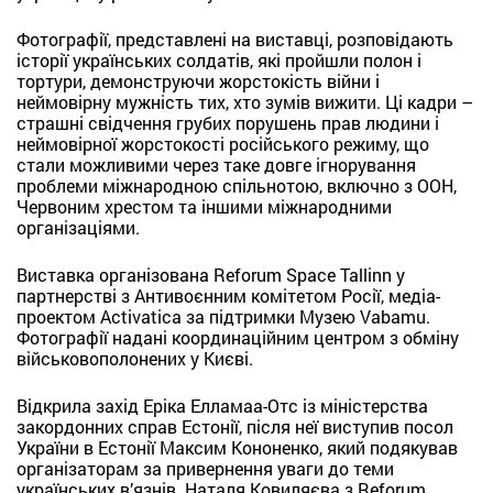
Фотографії, представлені на виставці, розповідають
історії українських солдатів, які пройшли полон і
тортури, демонструючи жорстокість війни і
неймовірну мужність тих, хто зумів вижити. Ці кадри –
страшні свідчення грубих порушень прав людини і
неймовірної жорстокості російського режиму, що
стали можливими через таке довге ігнорування
проблеми міжнародною спільнотою, включно з ООН,
Червоним хрестом та іншими міжнародними
організаціями.
Виставка організована Reforum Space Tallinn у
партнерстві з Антивоєнним комітетом Росії, медіа-
проектом Activatica за підтримки Музею Vabamu.
Фотографії надані координаційним центром з обміну
військовополонених у Києві.
Відкрила захід Еріка Елламаа-Отс із міністерства
закордонних справ Естонії, після неї виступив посол
України в Естонії Максим Кононенко, який подякував
організаторам за привернення уваги до теми
українських в’язнів. Наталя Ковиляєва з Reforum