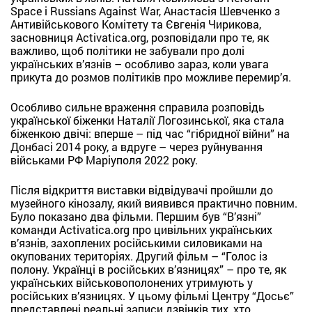
Space і Russians Against War, Анастасія Шевченко з
Антивійськового Комітету та Євгенія Чирикова,
засновниця Activatica.org, розповідали про те, як
важливо, щоб політики не забували про долі
українських в’язнів – особливо зараз, коли увага
прикута до розмов політиків про можливе перемир’я.
Особливо сильне враження справила розповідь
української біженки Наталії Логозинської, яка стала
біженкою двічі: вперше – під час “гібридної війни” на
Донбасі 2014 року, а вдруге – через руйнування
військами РФ Маріуполя 2022 року.
Після відкриття виставки відвідувачі пройшли до
музейного кінозалу, який виявився практично повним.
Було показано два фільми. Першим був “В’язні”
команди Activatica.org про цивільних українських
в’язнів, захоплених російськими силовиками на
окупованих територіях. Другий фільм – “Голос із
полону. Українці в російських в’язницях” – про те, як
українських військовополонених утримують у
російських в’язницях. У цьому фільмі Центру “Досьє”
представлені реальні записи дзвінків тих, хто