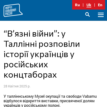
Перейти
Ru
Uk
En
до
вмісту
Голо
SEARCH
меню
“В’язні війни”: у
Таллінні розповіли
історії українців у
російських
концтаборах
28 Квітня 2025 р.
У талліннському Музеї окупації та свободи Vabamu
відбулося відкриття виставки, присвяченої долям
українців у російському полоні.