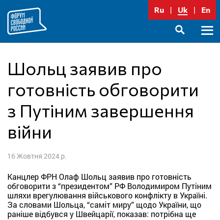
Перейти
Ru
Uk
En
до
вмісту
Голо
SEARCH
меню
Шольц заявив про
готовність обговорити
з Путіним завершення
війни
16 Жовтня 2024 р.
Канцлер ФРН Олаф Шольц заявив про готовність
обговорити з “президентом” РФ Володимиром Путіним
шляхи врегулювання військового конфлікту в Україні.
За словами Шольца, “саміт миру” щодо України, що
раніше відбувся у Швейцарії, показав: потрібна ще