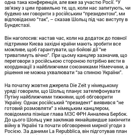
одна така конференція, але вже за участю Росії. “У
зв’язку з цим правильно те, що, коли нас запитують, чи
будемо ми говорити з російським “президентом”, ми
відповідаємо “так”, – сказав Шольц під час виступу в
Бундестазі.
Він наголосив: настав час, коли на додаток до повної
підтримки Києва західні країни мають зробити все
можливе, щоб гарантувати, що бойові дії “не
триватимуть вічно”. При цьому канцлер зазначив, що
переговори з російською стороною потрібно вести в
координації з найближчими союзниками Німеччини, а
рішення не можна ухвалювати “за спиною України”.
На початку жовтня джерела Die Zeit у німецькому
уряді говорили, що Шольц планує зателефонувати
Путіну найближчими тижнями, щоб обговорити
Україну. Однак російський “президент” виявився “не
готовий розмовляти” з німецьким канцлером,
повідомила пізніше глава МЗС ФРН Анналена Бербок.
До цього Шольц уже закликав якнайшвидше закінчити
війну в Україні та почати обговорення мирної угоди з
Росією. За даними La Repubblica, він підготував план