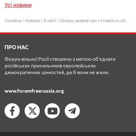
Усі новини
Головна
/
Новини
/
В світі
/
Шольц заявив про готовність обговорити з Путіним завершення війни
ПРО НАС
Форум вільної Росії створено з метою об’єднати
російських прихильників європейських
демократичних цінностей, де б вони не жили.
www.forumfreerussia.org