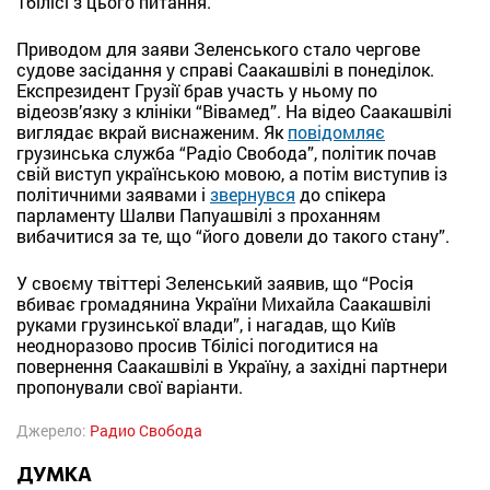
Тбілісі з цього питання.
Приводом для заяви Зеленського стало чергове
судове засідання у справі Саакашвілі в понеділок.
Експрезидент Грузії брав участь у ньому по
відеозв’язку з клініки “Вівамед”. На відео Саакашвілі
виглядає вкрай виснаженим. Як
повідомляє
грузинська служба “Радіо Свобода”, політик почав
свій виступ українською мовою, а потім виступив із
політичними заявами і
звернувся
до спікера
парламенту Шалви Папуашвілі з проханням
вибачитися за те, що “його довели до такого стану”.
У своєму твіттері Зеленський заявив, що “Росія
вбиває громадянина України Михайла Саакашвілі
руками грузинської влади”, і нагадав, що Київ
неодноразово просив Тбілісі погодитися на
повернення Саакашвілі в Україну, а західні партнери
пропонували свої варіанти.
Джерело:
Радио Свобода
ДУМКА