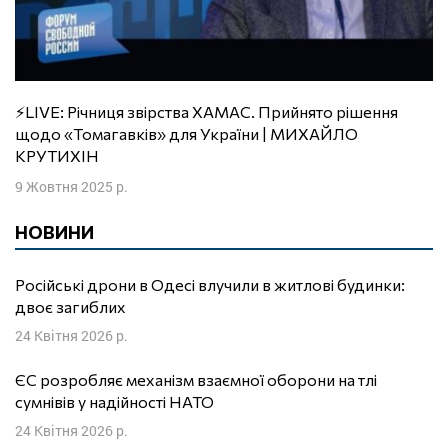
⚡️LIVE: Річниця звірства ХАМАС. Прийнято рішення
щодо «Томагавків» для України | МИХАЙЛО
КРУТИХІН
9 Жовтня 2025 р.
НОВИНИ
Російські дрони в Одесі влучили в житлові будинки:
двоє загиблих
24 Квітня 2026 р.
ЄС розробляє механізм взаємної оборони на тлі
сумнівів у надійності НАТО
24 Квітня 2026 р.