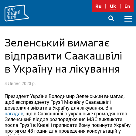
Перейти
Ru
Uk
En
до
вмісту
Голо
SEARCH
меню
Зеленський вимагає
відправити Саакашвілі
в Україну на лікування
4 Липня 2023 р.
Президент України Володимир Зеленський вимагає,
щоб експрезиденту Грузії Михайлу Саакашвілі
дозволили виїхати в Україну для лікування. Він
нагадав
, що в Саакашвілі є українське громадянство.
Зеленський віддав розпорядження МЗС викликати
посла Грузії в Києві і приписати йому покинути Україну
протягом 48 годин для проведення консультацій у