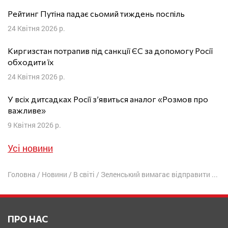
Рейтинг Путіна падає сьомий тиждень поспіль
24 Квітня 2026 р.
Киргизстан потрапив під санкції ЄС за допомогу Росії
обходити їх
24 Квітня 2026 р.
У всіх дитсадках Росії з’явиться аналог «Розмов про
важливе»
9 Квітня 2026 р.
Усі новини
Головна
/
Новини
/
В світі
/
Зеленський вимагає відправити Саакашвілі в Україну на лікування
ПРО НАС