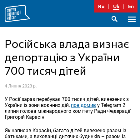
Перейти
Ru
Uk
En
до
вмісту
Голо
SEARCH
меню
Російська влада визнає
депортацію з України
700 тисяч дітей
4 Липня 2023 р.
У Росії зараз перебуває 700 тисяч дітей, вивезених з
України із зони воєнних дій,
повідомив
у Telegram 2
липня голова міжнародного комітету Ради Федерації
Григорій Карасін.
Як написав Карасін, багато дітей вивезено разом із
батьками, а вихованці дитячих будинків – разом із