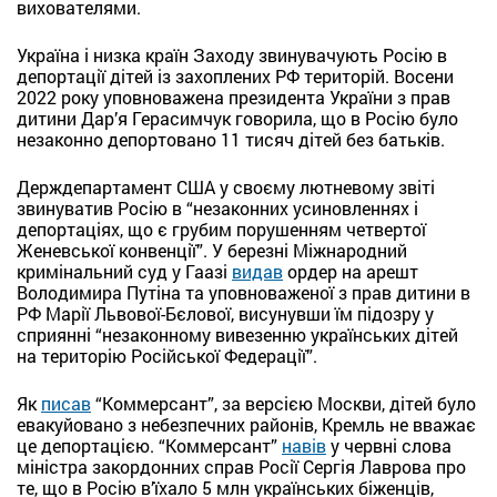
вихователями.
Україна і низка країн Заходу звинувачують Росію в
депортації дітей із захоплених РФ територій. Восени
2022 року уповноважена президента України з прав
дитини Дар’я Герасимчук говорила, що в Росію було
незаконно депортовано 11 тисяч дітей без батьків.
Держдепартамент США у своєму лютневому звіті
звинуватив Росію в “незаконних усиновленнях і
депортаціях, що є грубим порушенням четвертої
Женевської конвенції”. У березні Міжнародний
кримінальний суд у Гаазі
видав
ордер на арешт
Володимира Путіна та уповноваженої з прав дитини в
РФ Марії Львової-Бєлової, висунувши їм підозру у
сприянні “незаконному вивезенню українських дітей
на територію Російської Федерації”.
Як
писав
“Коммерсант”, за версією Москви, дітей було
евакуйовано з небезпечних районів, Кремль не вважає
це депортацією. “Коммерсант”
навів
у червні слова
міністра закордонних справ Росії Сергія Лаврова про
те, що в Росію в’їхало 5 млн українських біженців,