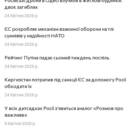
Російські дрони в Одесі влучили в житлові будинки:
двоє загиблих
24 Квітня 2026 р.
ЄС розробляє механізм взаємної оборони на тлі
сумнівів у надійності НАТО
24 Квітня 2026 р.
Рейтинг Путіна падає сьомий тиждень поспіль
24 Квітня 2026 р.
Киргизстан потрапив під санкції ЄС за допомогу Росії
обходити їх
24 Квітня 2026 р.
У всіх дитсадках Росії з’явиться аналог «Розмов про
важливе»
9 Квітня 2026 р.