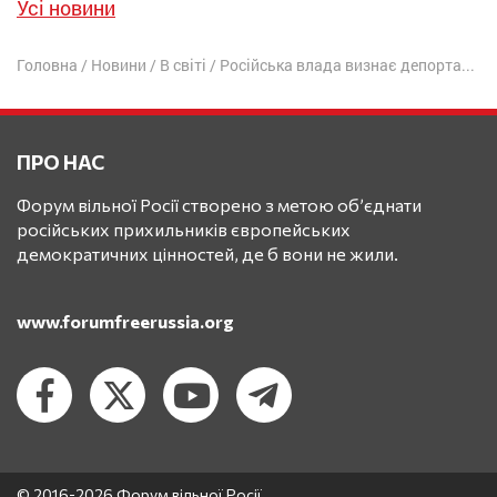
Усі новини
Головна
/
Новини
/
В світі
/
Російська влада визнає депортацію з України 700 тисяч дітей
ПРО НАС
Форум вільної Росії створено з метою об’єднати
російських прихильників європейських
демократичних цінностей, де б вони не жили.
www.forumfreerussia.org
© 2016-2026 Форум вільної Росії