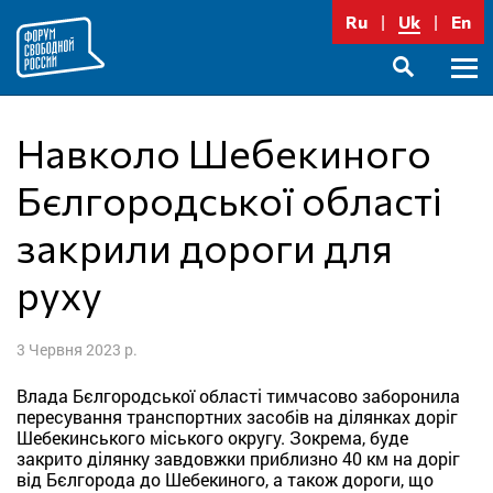
Перейти
Ru
Uk
En
до
вмісту
Голо
SEARCH
меню
Навколо Шебекиного
Бєлгородської області
закрили дороги для
руху
3 Червня 2023 р.
Влада Бєлгородської області тимчасово заборонила
пересування транспортних засобів на ділянках доріг
Шебекинського міського округу. Зокрема, буде
закрито ділянку завдовжки приблизно 40 км на доріг
від Бєлгорода до Шебекиного, а також дороги, що