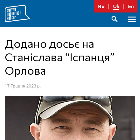
Перейти
Ru
Uk
En
до
вмісту
Голо
SEARCH
меню
Додано досьє на
Станіслава “Іспанця”
Орлова
17 Травня 2023 р.