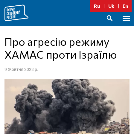
Перейти
Ru
Uk
En
до
вмісту
Голо
SEARCH
меню
Про агресію режиму
ХАМАС проти Ізраїлю
9 Жовтня 2023 р.