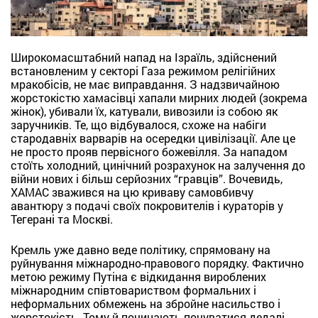
Широкомасштабний напад на Ізраїль, здійснений
встановленим у секторі Газа режимом релігійних
мракобісів, не має виправдання. З надзвичайною
жорстокістю хамасівці хапали мирних людей (зокрема
жінок), убивали їх, катували, вивозили із собою як
заручників. Те, що відбувалося, схоже на набіги
стародавніх варварів на осередки цивілізації. Але це
не просто прояв первісного божевілля. За нападом
стоїть холодний, цинічний розрахунок на залучення до
війни нових і більш серйозних “гравців”. Вочевидь,
ХАМАС зважився на цю криваву самовбивчу
авантюру з подачі своїх покровителів і кураторів у
Тегерані та Москві.
Кремль уже давно веде політику, спрямовану на
руйнування міжнародно-правового порядку. Фактично
метою режиму Путіна є відкидання вироблених
міжнародним співтовариством формальних і
неформальних обмежень на збройне насильство і
жорстокість. Тому й починають почуватися дедалі