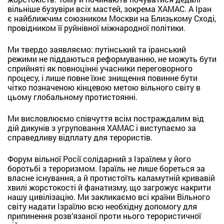
вільніше бузувіри всіх мастей, зокрема ХАМАС. А Іран
є найближчим союзником Москви на Близькому Сході,
провідником її руйнівної міжнародної політики.
Ми твердо заявляємо: путінський та іранський
режими не піддаються реформуванню, не можуть бути
сприйняті як повноцінні учасники переговорного
процесу, і лише повне їхнє знищення повинне бути
чітко позначеною кінцевою метою вільного світу в
цьому глобальному протистоянні.
Ми висловлюємо співчуття всім постраждалим від
дій дикунів з угруповання ХАМАС і виступаємо за
справедливу відплату для терористів.
Форум вільної Росії солідарний з Ізраїлем у його
боротьбі з тероризмом. Ізраїль не лише бореться за
власне існування, а й протистоїть каламутній кривавій
хвилі жорстокості й фанатизму, що загрожує накрити
нашу цивілізацію. Ми закликаємо всі країни Вільного
світу надати Ізраїлю всю необхідну допомогу для
припинення розв’язаної проти нього терористичної