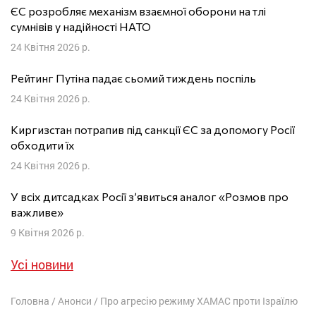
ЄС розробляє механізм взаємної оборони на тлі
сумнівів у надійності НАТО
24 Квітня 2026 р.
Рейтинг Путіна падає сьомий тиждень поспіль
24 Квітня 2026 р.
Киргизстан потрапив під санкції ЄС за допомогу Росії
обходити їх
24 Квітня 2026 р.
У всіх дитсадках Росії з’явиться аналог «Розмов про
важливе»
9 Квітня 2026 р.
Усі новини
Головна
/
Анонси
/
Про агресію режиму ХАМАС проти Ізраїлю