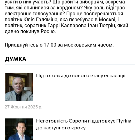
узяти в них участь? Що робити виборцям, зокрема
тим, які опинилися за кордоном? Яку роль відіграє
електронне голосування? Про це посперечаються
політик Юлія Галяміна, яка перебуває в Москві, і
політик, соратник Гаррі Каспарова Іван Тютрін, який
давно покинув Росію.
Приєднуйтесь о 17.00 за московським часом.
ДУМКА
Підготовка до нового етапу ескалації
27 Жовтня 2025 р.
Неготовність Європи підштовхує Путіна
до наступного кроку