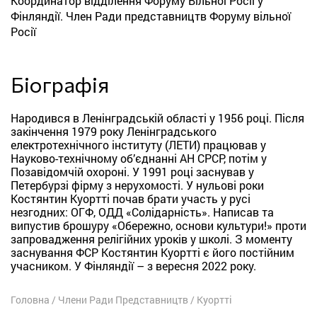
Координатор відділення Форуму Вільної Росії у
Фінляндії. Член Ради представництв Форуму вільної
Росії
Біографія
Народився в Ленінградській області у 1956 році.
Після
закінчення 1979 року Ленінградського
електротехнічного інституту (ЛЕТИ) працював у
Науково-технічному об’єднанні АН СРСР, потім у
Позавідомчій охороні.
У 1991 році заснував у
Петербурзі фірму з нерухомості.
У нульові роки
Костянтин Куортті почав брати участь у русі
незгодних: ОГФ, ОДД «Солідарність».
Написав та
випустив брошуру «Обережно, основи культури!»
проти
запровадження релігійних уроків у школі.
З моменту
заснування ФСР Костянтин Куортті є його постійним
учасником.
У Фінляндії – з вересня 2022 року.
Головна
/
Члени Ради Представництв
/
Куортті