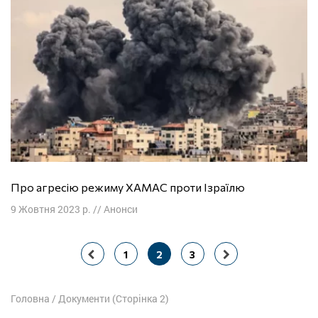
Про агресію режиму ХАМАС проти Ізраїлю
9 Жовтня 2023 р.
//
Анонси
Навігація
1
2
3
постів
Головна
/
Документи
(Сторінка 2)