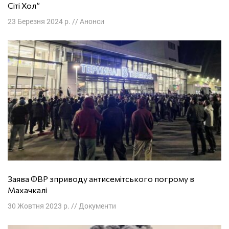
Сіті Хол”
23 Березня 2024 р.
//
Анонси
Заява ФВР зприводу антисемітського погрому в
Махачкалі
30 Жовтня 2023 р.
//
Документи