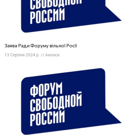
Заява Ради Форуму вільної Росії
13 Серпня 2024 р.
//
Анонси