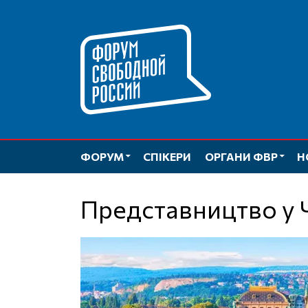
Перейти
до
вмісту
ФОРУМ
СПІКЕРИ
ОРГАНИ ФВР
Н
Представництво у 