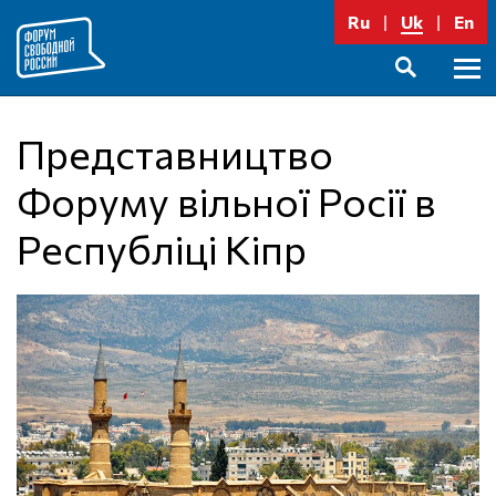
Перейти
Ru
Uk
En
до
вмісту
Голо
SEARCH
меню
Представництво
Форуму вільної Росії в
Республіці Кіпр