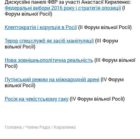
Дискусійні панелі ФВР за участі Анастасії Кириленко:
Федеральні вибори 2016 року і стратегія опозиції
(I
Форум вільної Росії)
Клептократія і корупція в Росії
(II Форум вільної Росії)
Терор спецслужб як засіб маніпуляції
(III Форум
вільної Росії)
Нова зовнішньополітична реальність
(III Форум вільної
Росії)
Путінський режим на міжнародній арені
(IV Форум
вільної Росії)
Росія на чекістському гаку
(IV Форум вільної Росії)
Головна
/
Члени Ради
/
Кириленко