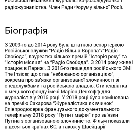
Російська незалежна журналістка-розслідувачка і
радіожурналістка. Член Ради Форуму вільної Росії.
Біографія
З 2009-го до 2014 року була штатною репортеркою
Російської служби “Радіо Вільна Європа”/”Радіо
Свобода”, лауреатка кількох премій “Історія року” та
“Історія місяця” на “Радіо Свобода”. З 2014 року живе і
працює в Парижі. З 2015-го пише для російського ЗМІ
The Insider, що став “небажаною організацією”,
зокрема про зв’язки організованої злочинності зі
спецслужбами та російською владою. Стипендіатка
німецького фонду імені Маріон Денхофф для
журналістів у 2016 році. У 2018 році була номінована
на премію Сахарова “Журналістика як вчинок”.
Співпродюсерка французького документального
телефільму 2018 року “Путін і мафія” про зв’язки
Путіна з організованою злочинністю. Фільм показали
в десятьох країнах ЄС, а також у Швейцарії.