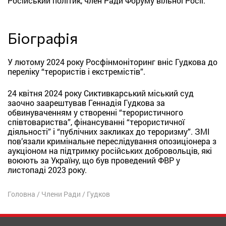
Російський політик, член Ради Форуму вільної Росії.
Біографія
У лютому 2024 року Росфінмоніторинг вніс Гудкова до
переліку “терористів і екстремістів”.
24 квітня 2024 року Сиктивкарський міський суд
заочно заарештував Геннадія Гудкова за
обвинуваченням у створенні “терористичного
співтовариства”, фінансуванні “терористичної
діяльності” і “публічних закликах до тероризму”. ЗМІ
пов’язали кримінальне переслідування опозиціонера з
аукціоном на підтримку російських добровольців, які
воюють за Україну, що був проведений ФВР у
листопаді 2023 року.
Головна
/
Члени Ради
/
Гудков