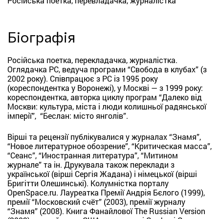
Російська поетка, перевладачка, журналістка
Біографія
Російська поетка, перекладачка, журналістка.
Оглядачка РС, ведуча програми “Свобода в клубах” (з
2002 року). Співпрацює з РС із 1995 року
(кореспондентка у Воронежі), у Москві — з 1999 року:
кореспондентка, авторка циклу програм “Далеко від
Москви: культура, міста і люди колишньої радянської
імперії”, “Беслан: місто янголів”.
Вірші та рецензії публікувалися у журналах “Знамя”,
“Новое литературное обозрение”, “Критическая масса”,
“Сеанс”, “Иностранная литература”, “Митином
журнале” та ін. Друкувала також переклади з
української (вірші Сергія Жадана) і німецької (вірші
Бригітти Олешинські). Колумністка порталу
OpenSpace.ru. Лауреатка Премії Андрія Бєлого (1999),
премії “Московский счёт” (2003), премії журналу
“Знамя” (2008). Книга Фанайлової The Russian Version