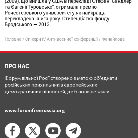
(2009), що вийшла у США в перекладі Стефані Сандлер
та Євгенії Туровської, отримала премію
Рочестерського университету як найкраща
перекладена книга року. Стипендіатка фонду
Бродського — 2013.
Головна
/
Спікери IV Антивоєнної конференції
/
Фанайлова
ПРО НАС
Форум вільної Росії створено з метою об’єднати
російських прихильників європейських
демократичних цінностей, де б вони не жили.
www.forumfreerussia.org